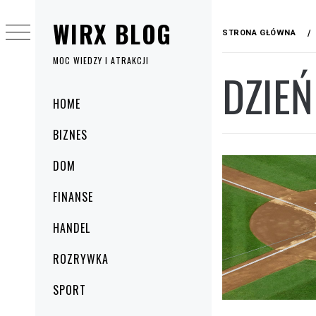
Przejdź
WIRX BLOG
do
STRONA GŁÓWNA
treści
MOC WIEDZY I ATRAKCJI
DZIEŃ
Menu
HOME
główne
BIZNES
DOM
FINANSE
HANDEL
ROZRYWKA
SPORT