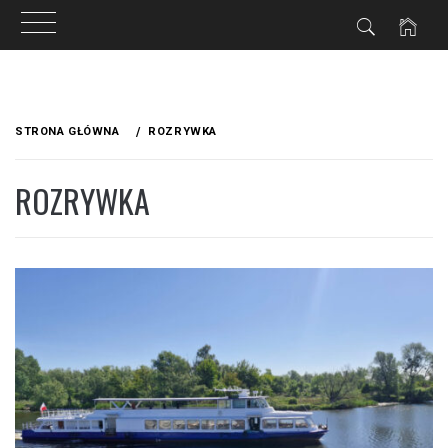
Przejdź
do
STRONA GŁÓWNA
ROZRYWKA
treści
ROZRYWKA