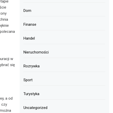
tapie
ście
Dom
zony
chnia
Finanse
ęknie
t polecana
Handel
Nieruchomości
uracji w
ybrać się
Rozrywka
Sport
Turystyka
y, a od
m czy
Uncategorized
o można