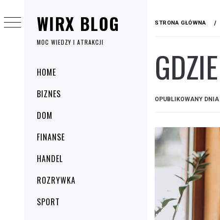
Przejdź
WIRX BLOG
do
STRONA GŁÓWNA
treści
MOC WIEDZY I ATRAKCJI
GDZIE
Menu
HOME
główne
BIZNES
OPUBLIKOWANY DNI
DOM
FINANSE
HANDEL
ROZRYWKA
SPORT