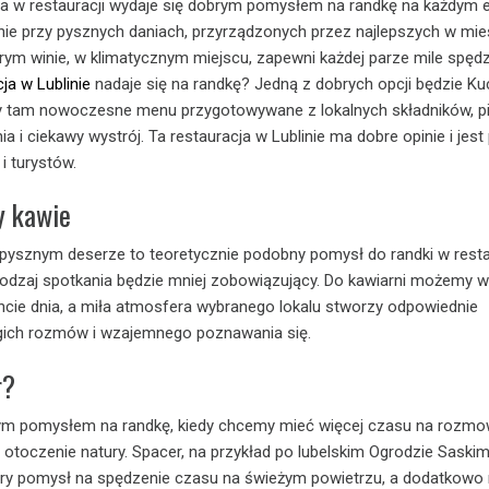
a w restauracji wydaje się dobrym pomysłem na randkę na każdym e
ie przy pysznych daniach, przyrządzonych przez najlepszych w mie
rym winie, w klimatycznym miejscu, zapewni każdej parze mile spęd
ja w Lublinie
nadaje się na randkę? Jedną z dobrych opcji będzie Ku
y tam nowoczesne menu przygotowywane z lokalnych składników, pi
ia i ciekawy wystrój. Ta restauracja w Lublinie ma dobre opinie i jes
i turystów.
y kawie
 pysznym deserze to teoretycznie podobny pomysł do randki w resta
n rodzaj spotkania będzie mniej zobowiązujący. Do kawiarni możemy w
e dnia, a miła atmosfera wybranego lokalu stworzy odpowiednie
ugich rozmów i wzajemnego poznawania się.
r?
ym pomysłem na randkę, kiedy chcemy mieć więcej czasu na rozmow
y otoczenie natury. Spacer, na przykład po lubelskim Ogrodzie Saski
ry pomysł na spędzenie czasu na świeżym powietrzu, a dodatkow