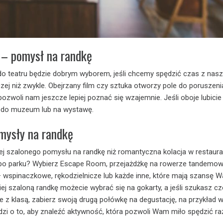
r – pomysł na randkę
 do teatru będzie dobrym wyborem, jeśli chcemy spędzić czas z nas
zej niż zwykle. Obejrzany film czy sztuka otworzy pole do poruszen
zwoli nam jeszcze lepiej poznać się wzajemnie. Jeśli oboje lubicie
 do muzeum lub na wystawę.
mysły na randkę
ej szalonego pomysłu na randkę niż romantyczna kolacja w restaura
r po parku? Wybierz Escape Room, przejażdżkę na rowerze tandemo
 wspinaczkowe, rękodzielnicze lub każde inne, które mają szansę 
ej szaloną randkę możecie wybrać się na gokarty, a jeśli szukasz c
 z klasą, zabierz swoją drugą połówkę na degustację, na przykład w
zi o to, aby znaleźć aktywność, która pozwoli Wam miło spędzić r