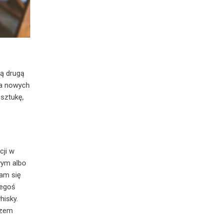
zą drugą
ia nowych
 sztukę,
cji w
wym albo
Wam się
zegoś
hisky.
azem