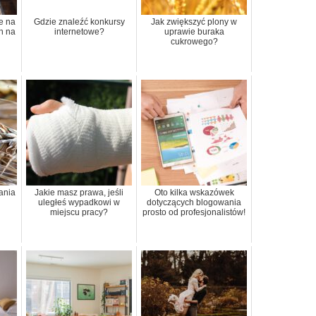
e na
Gdzie znaleźć konkursy
Jak zwiększyć plony w
h na
internetowe?
uprawie buraka
cukrowego?
ania
Jakie masz prawa, jeśli
Oto kilka wskazówek
uległeś wypadkowi w
dotyczących blogowania
miejscu pracy?
prosto od profesjonalistów!