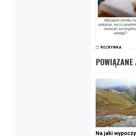
Wynajem domku n
wakacje, na co powini
zwracać szczególn
uwagę?
ROZRYWKA
POWIĄZANE 
Na jaki wypocz