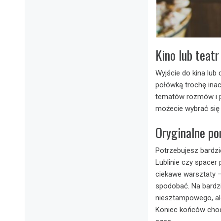
Kino lub teat
Wyjście do kina lub
połówką trochę inac
tematów rozmów i po
możecie wybrać się
Oryginalne po
Potrzebujesz bardzi
Lublinie czy space
ciekawe warsztaty –
spodobać. Na bardzi
niesztampowego, ale
Koniec końców chod