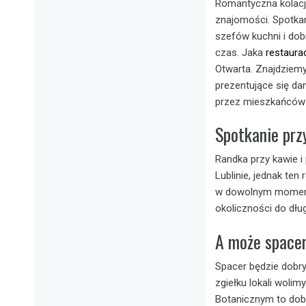
Romantyczna kolacj
znajomości. Spotkan
szefów kuchni i dob
czas. Jaka
restaurac
Otwarta. Znajdziem
prezentujące się dan
przez mieszkańców 
Spotkanie prz
Randka przy kawie i
Lublinie, jednak te
w dowolnym momenci
okoliczności do dł
A może space
Spacer będzie dobr
zgiełku lokali wolim
Botanicznym to dob