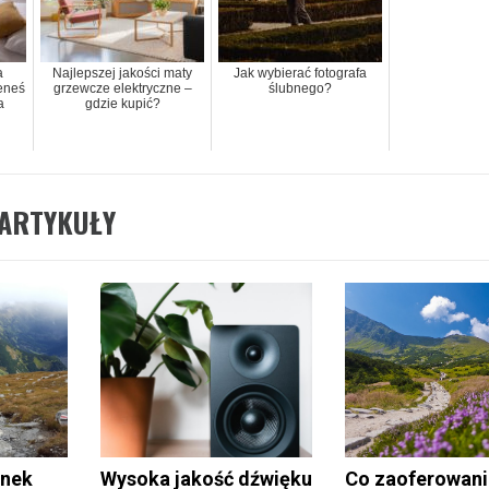
a
Najlepszej jakości maty
Jak wybierać fotografa
eneś
grzewcze elektryczne –
ślubnego?
a
gdzie kupić?
ARTYKUŁY
ynek
Wysoka jakość dźwięku
Co zaoferowani