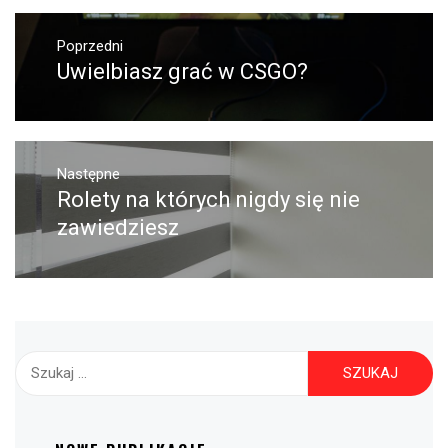
Nawigacja
Poprzedni
wpisu
Uwielbiasz grać w CSGO?
Poprzedni
wpis:
Następne
Rolety na których nigdy się nie
Następny
post:
zawiedziesz
Szukaj: