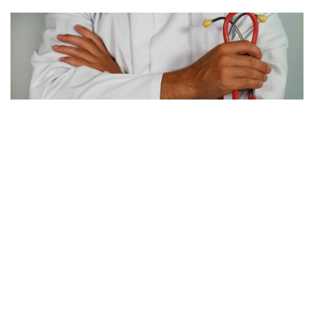
ZDROWIE
CZAS ZADBAĆ O WŁASNE ZDROWIE
25 WRZEŚNIA, 2020
Pora najwyższa zadbać o własne zdrowie, i nie chodzi tutaj
wyłącznie o odżywianie choć to do tego odnosi się coraz