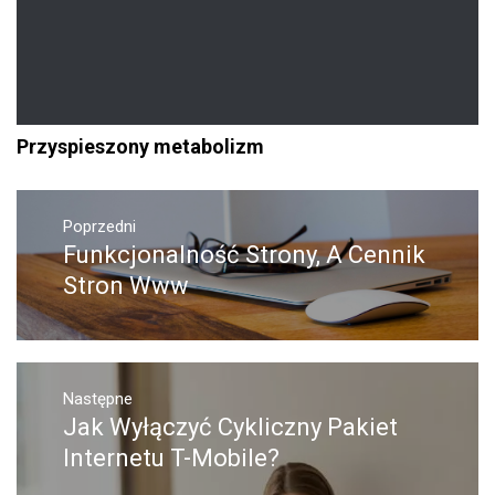
Przyspieszony metabolizm
Nawigacja
Poprzedni
wpisu
Funkcjonalność Strony, A Cennik
Poprzedni
wpis:
Stron Www
Następne
Jak Wyłączyć Cykliczny Pakiet
Następny
post:
Internetu T-Mobile?