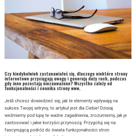
Czy kiedykolwiek zastanawiałeś się, dlaczego niektóre strony
internetowe przyciągają uwagę i generują duży ruch, podczas
gdy inne pozostają niezauważone? Wszystko zależy od
funkcjonalności i cennika strony www.
Jeśli chcesz dowiedzieć się, jak te elementy wpływają na
sukces Twojej witryny, to artykuł jest dla Ciebie! Dzisiaj
weźmiemy pod lupę te ważne zagadnienia, zrozumiemy, jak je
zastosować i jakie korzyści przynoszą. Przygotuj się na
fascynującą podróż do świata funkcjonalności stron