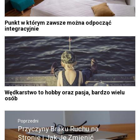
Punkt w którym zawsze można odpocząć
integracyjnie
Wędkarstwo to hobby oraz pasja, bardzo wielu
osób
Nawigacja
Poprzedni
wpisu
Przyczyny Braku Ruchu na
Poprzedni
wpis:
Stronie i Jak Je Zmienić