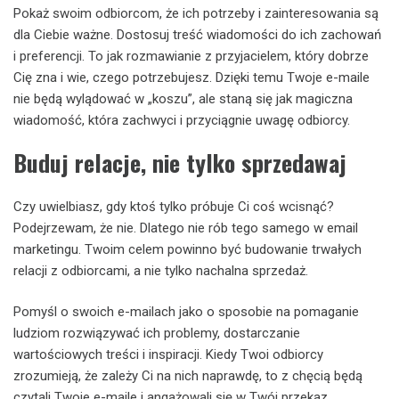
Pokaż swoim odbiorcom, że ich potrzeby i zainteresowania są
dla Ciebie ważne. Dostosuj treść wiadomości do ich zachowań
i preferencji. To jak rozmawianie z przyjacielem, który dobrze
Cię zna i wie, czego potrzebujesz. Dzięki temu Twoje e-maile
nie będą wylądować w „koszu”, ale staną się jak magiczna
wiadomość, która zachwyci i przyciągnie uwagę odbiorcy.
Buduj relacje, nie tylko sprzedawaj
Czy uwielbiasz, gdy ktoś tylko próbuje Ci coś wcisnąć?
Podejrzewam, że nie. Dlatego nie rób tego samego w email
marketingu. Twoim celem powinno być budowanie trwałych
relacji z odbiorcami, a nie tylko nachalna sprzedaż.
Pomyśl o swoich e-mailach jako o sposobie na pomaganie
ludziom rozwiązywać ich problemy, dostarczanie
wartościowych treści i inspiracji. Kiedy Twoi odbiorcy
zrozumieją, że zależy Ci na nich naprawdę, to z chęcią będą
czytali Twoje e-maile i angażowali się w Twój przekaz.