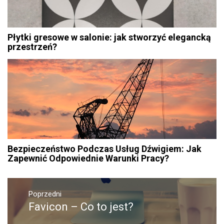
Płytki gresowe w salonie: jak stworzyć elegancką
przestrzeń?
Bezpieczeństwo Podczas Usług Dźwigiem: Jak
Zapewnić Odpowiednie Warunki Pracy?
Nawigacja
Poprzedni
wpisu
Favicon – Co to jest?
Poprzedni
wpis: