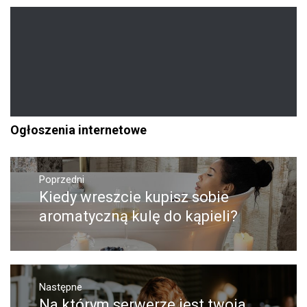
Ogłoszenia internetowe
Nawigacja
Poprzedni
wpisu
Kiedy wreszcie kupisz sobie
Poprzedni
wpis:
aromatyczną kulę do kąpieli?
Następne
Na którym serwerze jest twoja
Następny