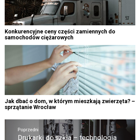
Konkurencyjne ceny części zamiennych do
samochodów ciężarowych
Jak dbać o dom, w którym mieszkają zwierzęta? –
sprzątanie Wrocław
Nawigacja
Poprzedni
wpisu
Drukarki do szkła – technologia
Poprzedni