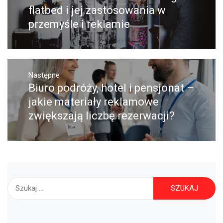
wpis:
flatbed i jej zastosowania w
przemyśle i reklamie
Następne
Biuro podróży, hotel i pensjonat –
Następny
post:
jakie materiały reklamowe
zwiększają liczbę rezerwacji?
Szukaj: