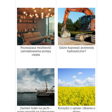
Rozważasz możliwość
Gdzie kupować przewody
zainstalowania pompy
hydrauliczne?
ciepła
Zamień hotel na jacht –
Korzyści z upraw i dbania o
nowy sposób na luksusowy
plony