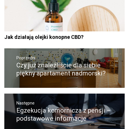
Jak działają olejki konopne CBD?
Nawigacja
Poprzedni
wpisu
Czy już znaleźliście dla siebie
Poprzedni
wpis:
piękny apartament nadmorski?
Następne
Egzekucja komornicza z pensji –
Następny
post:
podstawowe informacje