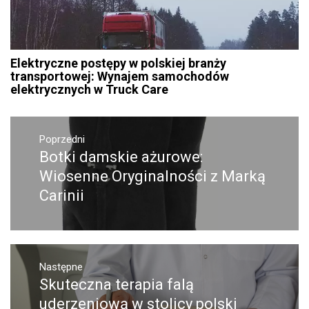
Elektryczne postępy w polskiej branży
transportowej: Wynajem samochodów
elektrycznych w Truck Care
Nawigacja
Poprzedni
wpisu
Botki damskie ażurowe:
Poprzedni
wpis:
Wiosenne Oryginalności z Marką
Carinii
Następne
Skuteczna terapia falą
Następny
post:
uderzeniową w stolicy polski