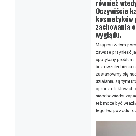
również wted
Oczywiście k
kosmetyków p
zachowania o
wyglądu.
Mają mu w tym pomóc
zawsze przynieść ja
spotykany problem,
bez uwzględnienia 
zastanówmy się nad 
działania, są tymi 
oprócz efektów ubo
nieodpowiedni zapa
też może być wrażli
tego też powodu ro