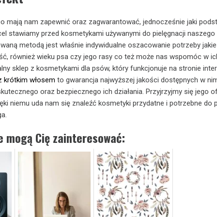
co mają nam zapewnić oraz zagwarantować, jednocześnie jaki pod
cel stawiamy przed kosmetykami używanymi do pielęgnacji naszego 
waną metodą jest właśnie indywidualne oszacowanie potrzeby jakie
rść, również wieku psa czy jego rasy co też może nas wspomóc w ic
lny sklep z kosmetykami dla psów, który funkcjonuje na stronie inte
z krótkim włosem
to gwarancja najwyższej jakości dostępnych w ni
kutecznego oraz bezpiecznego ich działania. Przyjrzyjmy się jego of
ęki niemu uda nam się znaleźć kosmetyki przydatne i potrzebne do p
a.
ie mogą Cię zainteresować: