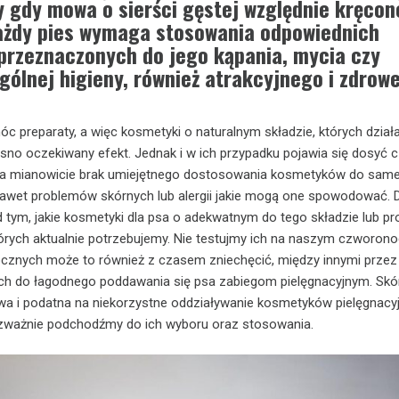
y gdy mowa o sierści gęstej względnie kręcon
ażdy pies wymaga stosowania odpowiednich
rzeznaczonych do jego kąpania, mycia czy
gólnej higieny, również atrakcyjnego i zdrow
 preparaty, a więc kosmetyki o naturalnym składzie, których dział
sno oczekiwany efekt. Jednak i w ich przypadku pojawia się dosyć 
 a mianowicie brak umiejętnego dostosowania kosmetyków do same
nawet problemów skórnych lub alergii jakie mogą one spowodować. 
tym, jakie kosmetyki dla psa o adekwatnym do tego składzie lub pro
których aktualnie potrzebujemy. Nie testujmy ich na naszym czworono
cznych może to również z czasem zniechęcić, między innymi przez
ch do łagodnego poddawania się psa zabiegom pielęgnacyjnym. Skó
wa i podatna na niekorzystne oddziaływanie kosmetyków pielęgnacyj
zważnie podchodźmy do ich wyboru oraz stosowania.