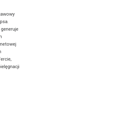
stawowy
psa.
 generuje
h
rnetowej
m
ercie,
ielęgnacji