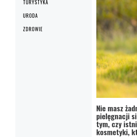
TURYSTYKA
URODA
ZDROWIE
Nie masz żad
pielęgnacji s
tym, czy istn
kosmetyki, kt