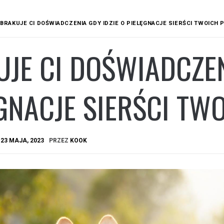
BRAKUJE CI DOŚWIADCZENIA GDY IDZIE O PIELĘGNACJE SIERŚCI TWOICH
JE CI DOŚWIADCZEN
GNACJE SIERŚCI TW
A
23 MAJA, 2023
PRZEZ
KOOK