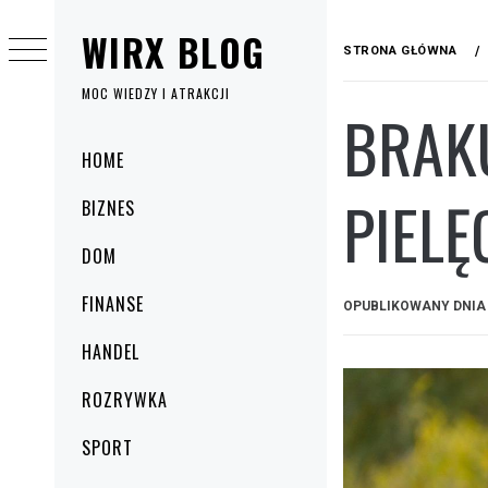
Przejdź
WIRX BLOG
do
STRONA GŁÓWNA
treści
MOC WIEDZY I ATRAKCJI
BRAKU
Menu
HOME
główne
PIELĘ
BIZNES
DOM
FINANSE
OPUBLIKOWANY DNI
HANDEL
ROZRYWKA
SPORT