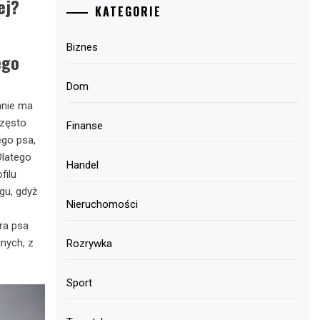
ej?
KATEGORIE
Biznes
ego
Dom
anie ma
często
Finanse
go psa,
Dlatego
Handel
filu
gu, gdyż
Nieruchomości
ra psa
nych, z
Rozrywka
Sport