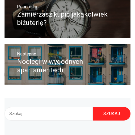
Nawigacja
Poprzedni
wpisu
Zamierzasz kupić jakąkolwiek
Poprzedni
wpis:
biżuterię?
Następne
Noclegi w wygodnych
Następny
post:
apartamentach
Szukaj: