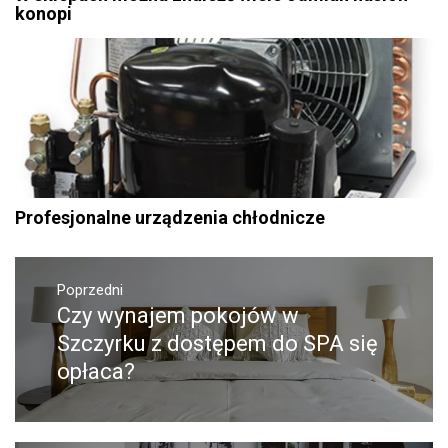
konopi
Profesjonalne urządzenia chłodnicze
Nawigacja
Poprzedni
wpisu
Czy wynajem pokojów w
Poprzedni
wpis:
Szczyrku z dostępem do SPA się
opłaca?