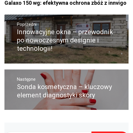
Galaxo 150 wg: efektywna ochrona zbóż z innvigo
Nawigacja
Poprzedni
wpisu
Innowacyjne okna – przewodnik
Poprzedni
wpis:
po nowoczesnym designie i
technologii!
Następne
Sonda kosmetyczna – kluczowy
Następny
post:
element diagnostyki skóry