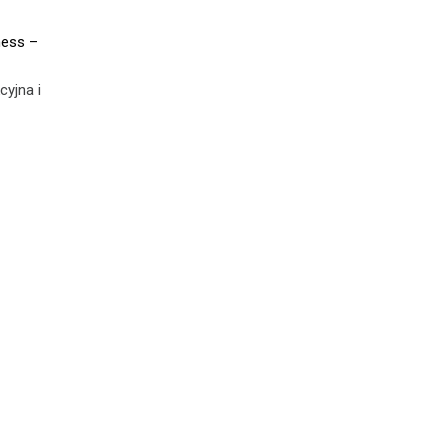
ess –
yjna i