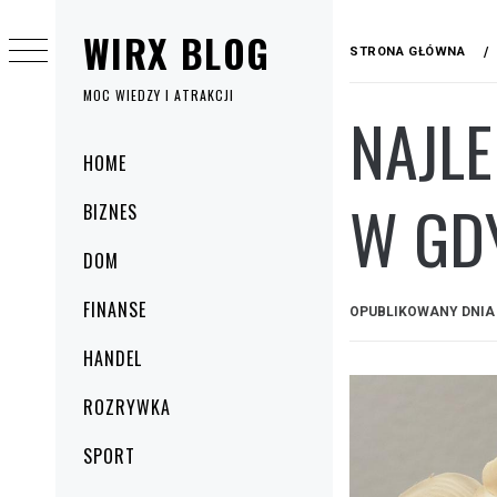
Przejdź
WIRX BLOG
do
STRONA GŁÓWNA
treści
MOC WIEDZY I ATRAKCJI
NAJL
Menu
HOME
główne
W GD
BIZNES
DOM
FINANSE
OPUBLIKOWANY DNI
HANDEL
ROZRYWKA
SPORT