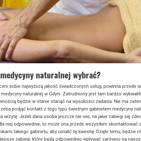
t medycyny naturalnej wybrać?
 ceni sobie najwyższą jakość świadczonych usług, powinna przede 
 medycyny naturalnej w Gdyni. Zatrudniony jest tam bardzo wykwali
ewnością będzie w stanie stanąć na wysokości zadania. Nie ma zate
j trzeba podjąć kontakt z tego typu świetnym gabinetem medycyny nat
a wizytę. Jeżeli dana osoba jeszcze nie wie, na jakie zabiegi się zd
y dla niej odpowiednie, to może ona przede wszystkim skontaktować s
ikami takiego gabinetu, aby ustalić tę kwestię. Dzięki temu, będzie 
ajlepsze zabiegi, które będą odpowiednio wpływać zarówno na nasze