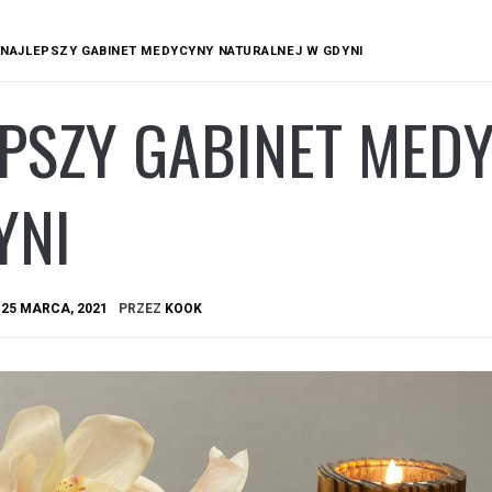
NAJLEPSZY GABINET MEDYCYNY NATURALNEJ W GDYNI
EPSZY GABINET MED
YNI
A
25 MARCA, 2021
PRZEZ
KOOK