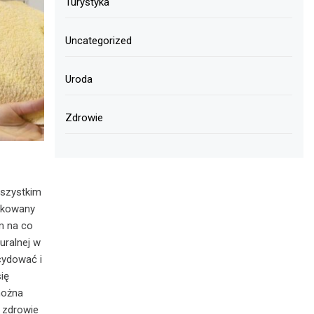
Turystyka
Uncategorized
Uroda
Zdrowie
wszystkim
fikowany
m na co
uralnej w
ecydować i
ię
można
 zdrowie