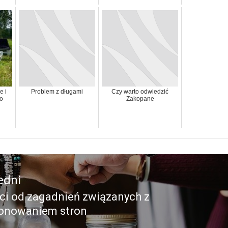
e i
Problem z długami
Czy warto odwiedzić
 o
Zakopane
edni
ci od zagadnień związanych z
edni
onowaniem stron