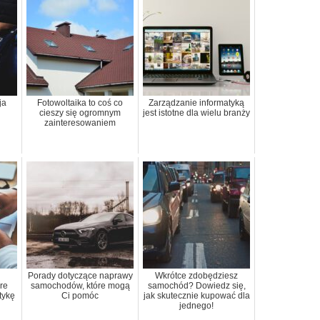
ja
Fotowoltaika to coś co
Zarządzanie informatyką
cieszy się ogromnym
jest istotne dla wielu branży
zainteresowaniem
Porady dotyczące naprawy
Wkrótce zdobędziesz
re
samochodów, które mogą
samochód? Dowiedz się,
tykę
Ci pomóc
jak skutecznie kupować dla
jednego!