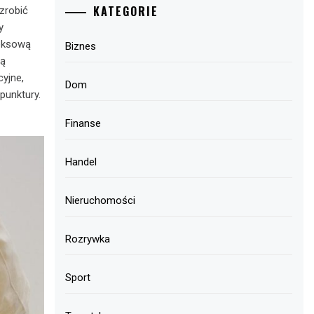
KATEGORIE
zrobić
y
leksową
Biznes
ią
yjne,
Dom
punktury.
Finanse
Handel
Nieruchomości
Rozrywka
Sport