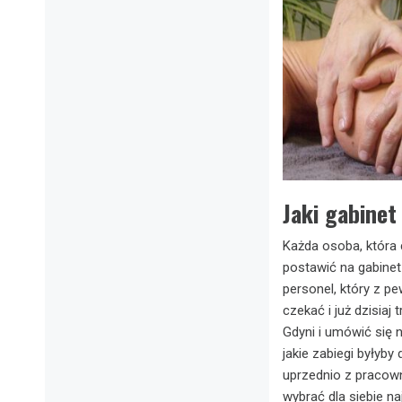
Jaki gabine
Każda osoba, która
postawić na gabinet
personel, który z p
czekać i już dzisia
Gdyni i umówić się n
jakie zabiegi byłyb
uprzednio z pracown
wybrać dla siebie n