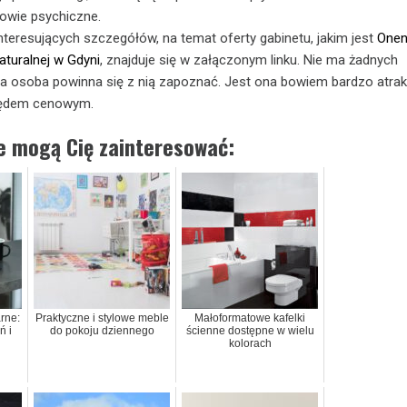
drowie psychiczne.
interesujących szczegółów, na temat oferty gabinetu, jakim jest
Onen
turalnej w Gdyni
, znajduje się w załączonym linku. Nie ma żadnych
da osoba powinna się z nią zapoznać. Jest ona bowiem bardzo atrakc
lędem cenowym.
ie mogą Cię zainteresować:
arne:
Praktyczne i stylowe meble
Małoformatowe kafelki
ń i
do pokoju dziennego
ścienne dostępne w wielu
kolorach