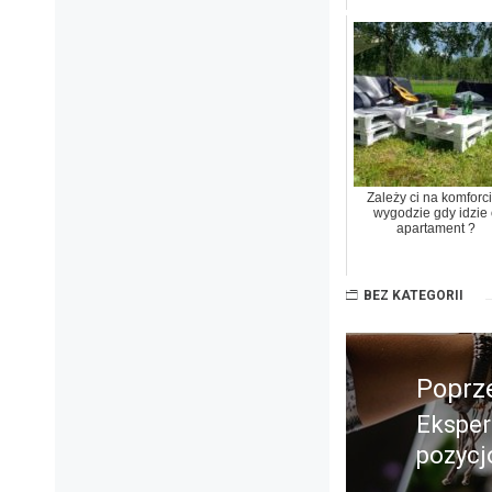
Zależy ci na komforci
wygodzie gdy idzie
apartament ?
BEZ KATEGORII
Nawigacja
Poprz
wpisu
Eksper
Poprz
pozycj
wpis: