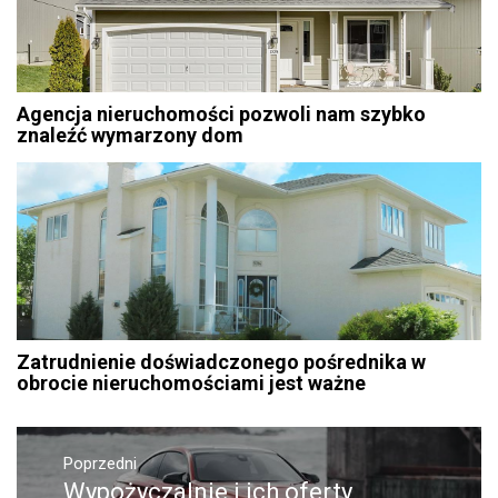
Agencja nieruchomości pozwoli nam szybko
znaleźć wymarzony dom
Zatrudnienie doświadczonego pośrednika w
obrocie nieruchomościami jest ważne
Nawigacja
Poprzedni
wpisu
Wypożyczalnie i ich oferty
Poprzedni