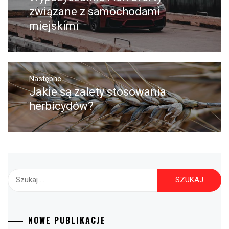
wpis:
związane z samochodami
miejskimi
Następne
Jakie są zalety stosowania
Następny
post:
herbicydów?
Szukaj:
NOWE PUBLIKACJE