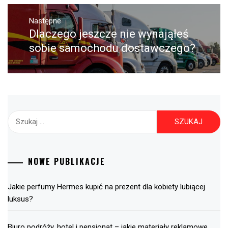
Następne
Dlaczego jeszcze nie wynająłeś
Następny
post:
sobie samochodu dostawczego?
Szukaj:
NOWE PUBLIKACJE
Jakie perfumy Hermes kupić na prezent dla kobiety lubiącej
luksus?
Biuro podróży, hotel i pensjonat – jakie materiały reklamowe