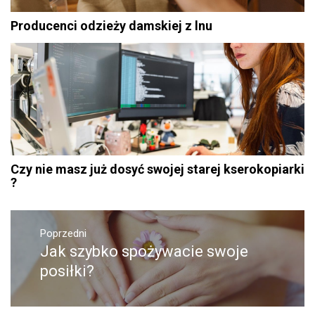
Producenci odzieży damskiej z lnu
Czy nie masz już dosyć swojej starej kserokopiarki
?
Nawigacja
Poprzedni
wpisu
Jak szybko spożywacie swoje
Poprzedni
wpis:
posiłki?