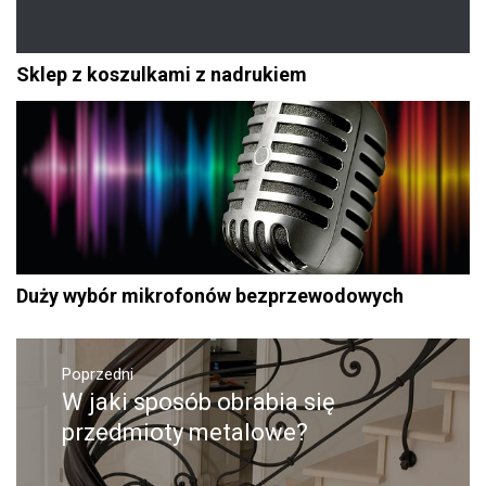
Sklep z koszulkami z nadrukiem
Duży wybór mikrofonów bezprzewodowych
Nawigacja
Poprzedni
wpisu
W jaki sposób obrabia się
Poprzedni
wpis:
przedmioty metalowe?