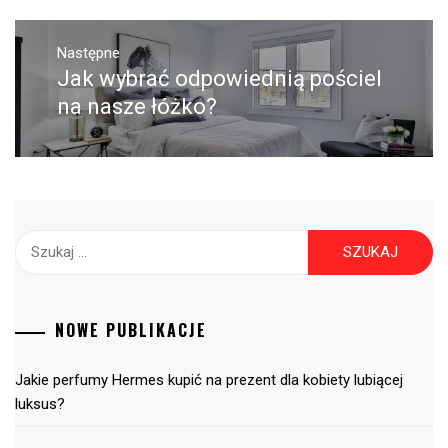
Następne
Jak wybrać odpowiednią pościel
Następny
post:
na nasze łóżko?
Szukaj:
NOWE PUBLIKACJE
Jakie perfumy Hermes kupić na prezent dla kobiety lubiącej
luksus?