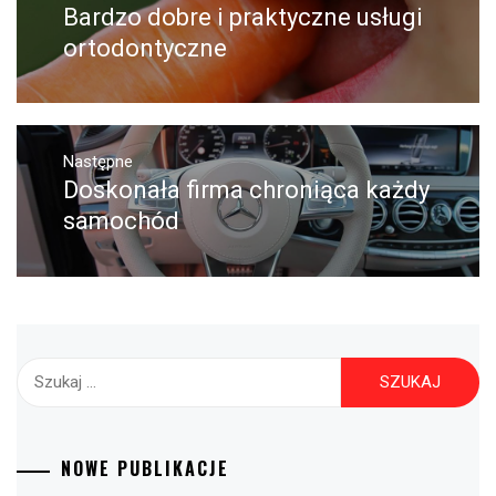
wpisu
Bardzo dobre i praktyczne usługi
Poprzedni
wpis:
ortodontyczne
Następne
Doskonała firma chroniąca każdy
Następny
post:
samochód
Szukaj:
NOWE PUBLIKACJE