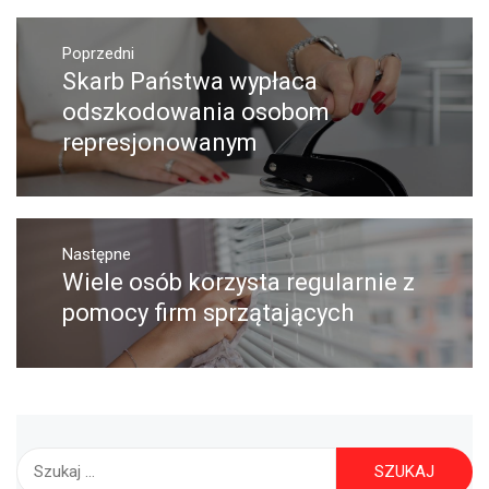
Nawigacja
Poprzedni
wpisu
Skarb Państwa wypłaca
Poprzedni
wpis:
odszkodowania osobom
represjonowanym
Następne
Wiele osób korzysta regularnie z
Następny
post:
pomocy firm sprzątających
Szukaj: