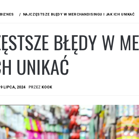
BIZNES
NAJCZĘSTSZE BŁĘDY W MERCHANDISINGU I JAK ICH UNIKAĆ
ĘSTSZE BŁĘDY W M
CH UNIKAĆ
A
9 LIPCA, 2024
PRZEZ
KOOK