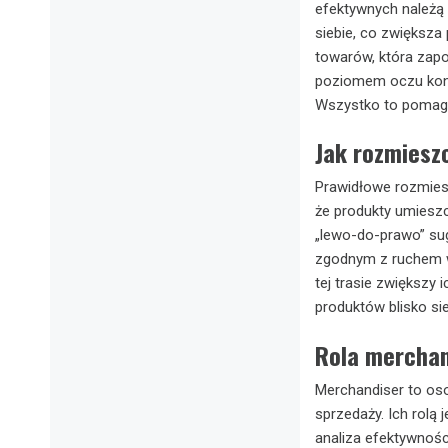
efektywnych należą
siebie, co zwiększ
towarów, która zapo
poziomem oczu kons
Wszystko to pomaga
Jak rozmiesz
Prawidłowe rozmiesz
że produkty umiesz
„lewo-do-prawo” sug
zgodnym z ruchem w
tej trasie zwiększy
produktów blisko si
Rola merchan
Merchandiser to oso
sprzedaży. Ich rolą
analiza efektywnośc