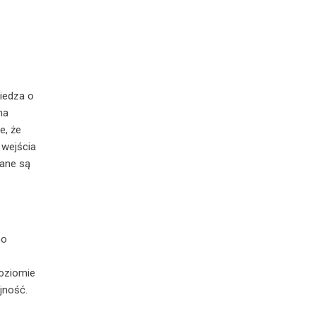
iedza o
na
e, że
 wejścia
zane są
no
oziomie
jność.