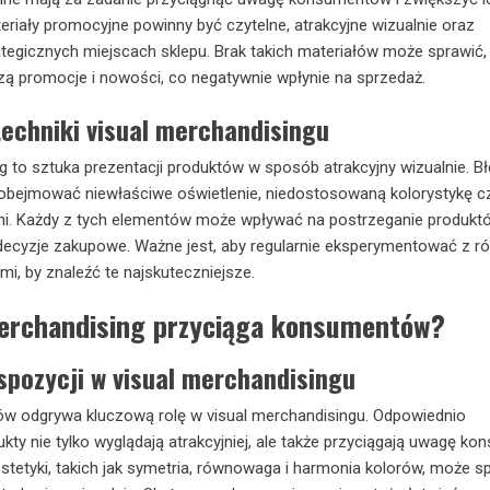
riały promocyjne powinny być czytelne, atrakcyjne wizualnie oraz
egicznych miejscach sklepu. Brak takich materiałów może sprawić,
ą promocje i nowości, co negatywnie wpłynie na sprzedaż.
techniki visual merchandisingu
g to sztuka prezentacji produktów w sposób atrakcyjny wizualnie. B
obejmować niewłaściwe oświetlenie, niedostosowaną kolorystykę cz
eni. Każdy z tych elementów może wpływać na postrzeganie produkt
decyzje zakupowe. Ważne jest, aby regularnie eksperymentować z r
mi, by znaleźć te najskuteczniejsze.
merchandising przyciąga konsumentów?
spozycji w visual merchandisingu
ów odgrywa kluczową rolę w visual merchandisingu. Odpowiednio
ty nie tylko wyglądają atrakcyjniej, ale także przyciągają uwagę ko
tetyki, takich jak symetria, równowaga i harmonia kolorów, może sp