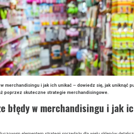
w merchandisingu i jak ich unikać – dowiedz się, jak uniknąć pu
ż poprzez skuteczne strategie merchandisingowe.
ze błędy w merchandisingu i jak i
kluczowym elementem strategii sprzedaży dla wielu sklepów detalicz