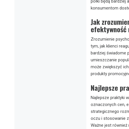
półki będą bardziej
konsumentom dostęp
Jak zrozumie
efektywność
Zrozumienie psycho
tym, jak klienci rea
bardziej świadome p
umieszczanie popula
może zwiększyć ich
produkty promocyjn
Najlepsze pr
Najlepsze praktyki 
oznaczonych cen, e
strategicznego roz
oczu i stosowanie 
Ważne jest również 