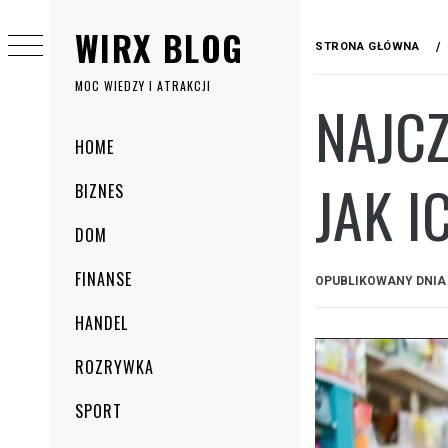
Przejdź
WIRX BLOG
do
STRONA GŁÓWNA
treści
MOC WIEDZY I ATRAKCJI
NAJCZ
Menu
HOME
główne
JAK I
BIZNES
DOM
FINANSE
OPUBLIKOWANY DNI
HANDEL
ROZRYWKA
SPORT