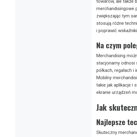
towarów, ale także
merchandisingowe po
zwiększając tym sa
stosują różne techn
i poprawić wskaźnik
Na czym pole
Merchandising można
stacjonarny odnosi 
półkach, regałach i
Mobilny merchandisi
takie jak aplikacje
ekranie urządzeń mo
Jak skuteczn
Najlepsze te
Skuteczny merchand