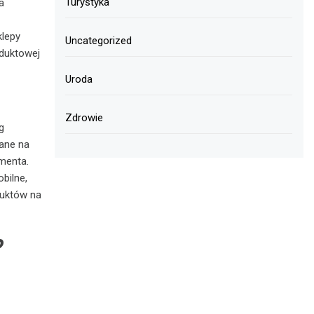
Turystyka
a
lepy
Uncategorized
oduktowej
Uroda
Zdrowie
g
zane na
menta.
bilne,
duktów na
?