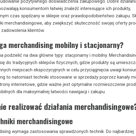
 budowanie pozytywnego doświadczenia zakupowego. Dobre działani
zwalają konsumentom łatwiej znaleźć interesujące ich produkty,
mym czas spędzany w sklepie oraz prawdopodobieństwo zakupu. Sk
iki merchandisingowe, aby zwiększyć skuteczność swojej oferty pr
i zadowolenia klientów.
ga merchandising mobilny i stacjonarny?
 podzielić na dwa główne typy: stacjonarny i mobilny. Merchandisin
się do tradycyjnych sklepów fizycznych, gdzie produkty są umieszc
 innych miejscach ekspozycyjnych w celu przyciągnięcia uwagi konsu
ng to natomiast techniki stosowane w sprzedaży poprzez kanały mo
 i strony internetowe, gdzie ważne jest optymalne rozmieszczenie pro
bilnych dla maksymalnej łatwości nawigacji i zakupu.
ie realizować działania merchandisingowe
chniki merchandisingowe
ising wymaga zastosowania sprawdzonych technik. Do najbardziej