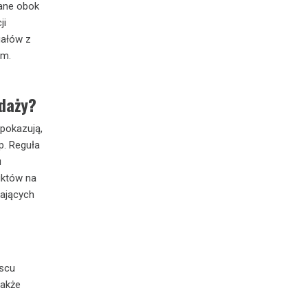
ane obok
ji
gałów z
um.
edaży?
pokazują,
p. Reguła
u
uktów na
łających
jscu
także