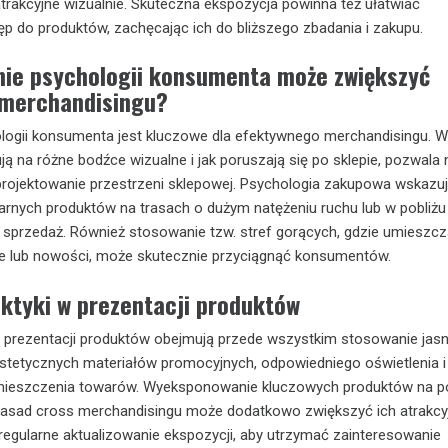
 atrakcyjne wizualnie. Skuteczna ekspozycja powinna też ułatwiać
 do produktów, zachęcając ich do bliższego zbadania i zakupu.
nie psychologii konsumenta może zwiększyć
 merchandisingu?
logii konsumenta jest kluczowe dla efektywnego merchandisingu. W
gują na różne bodźce wizualne i jak poruszają się po sklepie, pozwala 
rojektowanie przestrzeni sklepowej. Psychologia zakupowa wskazuj
rnych produktów na trasach o dużym natężeniu ruchu lub w pobliżu
 sprzedaż. Również stosowanie tzw. stref gorących, gdzie umieszc
e lub nowości, może skutecznie przyciągnąć konsumentów.
aktyki w prezentacji produktów
w prezentacji produktów obejmują przede wszystkim stosowanie jas
stetycznych materiałów promocyjnych, odpowiedniego oświetlenia i
mieszczenia towarów. Wyeksponowanie kluczowych produktów na p
zasad cross merchandisingu może dodatkowo zwiększyć ich atrakcy
regularne aktualizowanie ekspozycji, aby utrzymać zainteresowanie