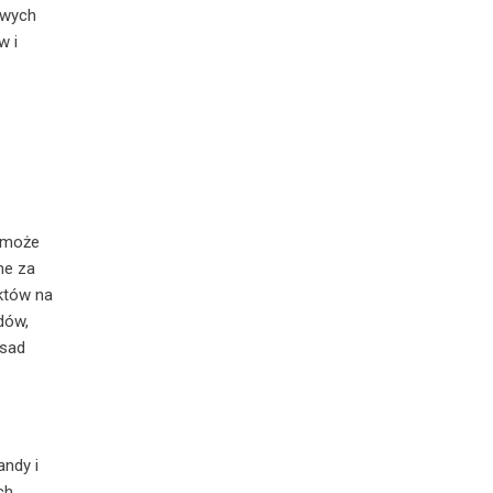
owych
w i
o może
ne za
któw na
dów,
asad
andy i
ch