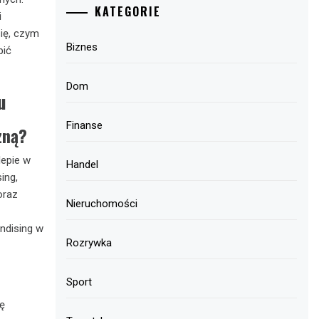
KATEGORIE
i
ię, czym
Biznes
pić
Dom
u
Finanse
zną?
lepie w
Handel
ing,
oraz
Nieruchomości
ndising w
Rozrywka
Sport
ę