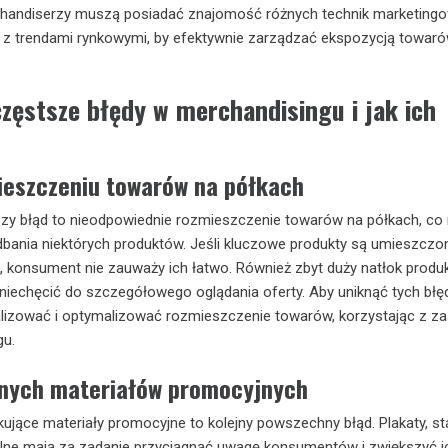
handiserzy muszą posiadać znajomość różnych technik marketing
 z trendami rynkowymi, by efektywnie zarządzać ekspozycją towaró
częstsze błędy w merchandisingu i jak ich
ieszczeniu towarów na półkach
tszy błąd to nieodpowiednie rozmieszczenie towarów na półkach, c
bania niektórych produktów. Jeśli kluczowe produkty są umieszczo
, konsument nie zauważy ich łatwo. Również zbyt duży natłok produ
niechęcić do szczegółowego oglądania oferty. Aby uniknąć tych błę
alizować i optymalizować rozmieszczenie towarów, korzystając z z
gu.
nych materiałów promocyjnych
kujące materiały promocyjne to kolejny powszechny błąd. Plakaty, st
alne mają za zadanie przyciągnąć uwagę konsumentów i zwiększyć i