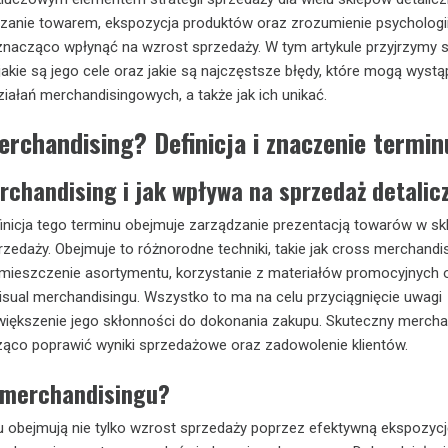
zanie towarem, ekspozycja produktów oraz zrozumienie psychologi
acząco wpłynąć na wzrost sprzedaży. W tym artykule przyjrzymy s
jakie są jego cele oraz jakie są najczęstsze błędy, które mogą wystą
ziałań merchandisingowych, a także jak ich unikać.
erchandising? Definicja i znaczenie termin
rchandising i jak wpływa na sprzedaż detalic
inicja tego terminu obejmuje zarządzanie prezentacją towarów w sk
rzedaży. Obejmuje to różnorodne techniki, takie jak cross merchandis
ieszczenie asortymentu, korzystanie z materiałów promocyjnych 
sual merchandisingu. Wszystko to ma na celu przyciągnięcie uwagi
iększenie jego skłonności do dokonania zakupu. Skuteczny mercha
cząco poprawić wyniki sprzedażowe oraz zadowolenie klientów.
e merchandisingu?
 obejmują nie tylko wzrost sprzedaży poprzez efektywną ekspozycj