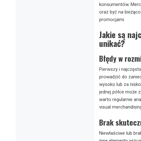
konsumentów. Merc
oraz być na bieżąco
promocjami.
Jakie są naj
unikać?
Błędy w rozm
Pierwszy i najczęs
prowadzić do zanied
wysoko lub za nisko
jednej półce może z
warto regularnie an
visual merchandisin
Brak skutecz
Niewłaściwe lub bra
inne elementy wizu