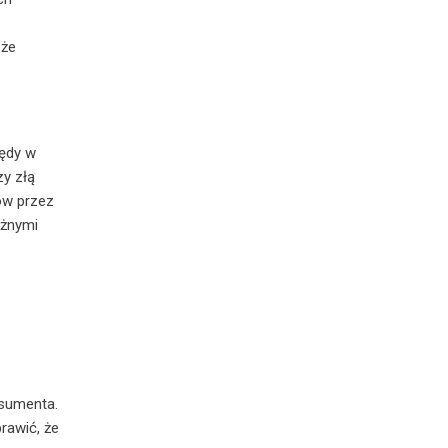
 że
łędy w
y złą
ów przez
óżnymi
nsumenta.
rawić, że