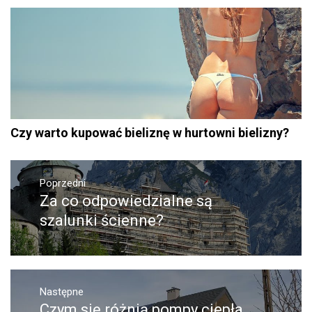
Czy warto kupować bieliznę w hurtowni bielizny?
Nawigacja
Poprzedni
wpisu
Za co odpowiedzialne są
Poprzedni
wpis:
szalunki ścienne?
Następne
Czym się różnią pompy ciepła
Następny