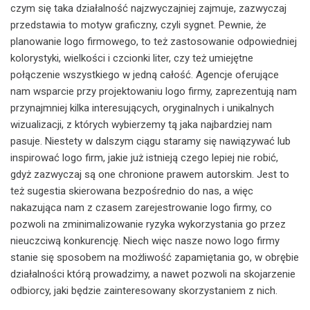
czym się taka działalność najzwyczajniej zajmuje, zazwyczaj
przedstawia to motyw graficzny, czyli sygnet. Pewnie, że
planowanie logo firmowego, to też zastosowanie odpowiedniej
kolorystyki, wielkości i czcionki liter, czy też umiejętne
połączenie wszystkiego w jedną całość. Agencje oferujące
nam wsparcie przy projektowaniu logo firmy, zaprezentują nam
przynajmniej kilka interesujących, oryginalnych i unikalnych
wizualizacji, z których wybierzemy tą jaka najbardziej nam
pasuje. Niestety w dalszym ciągu staramy się nawiązywać lub
inspirować logo firm, jakie już istnieją czego lepiej nie robić,
gdyż zazwyczaj są one chronione prawem autorskim. Jest to
też sugestia skierowana bezpośrednio do nas, a więc
nakazująca nam z czasem zarejestrowanie logo firmy, co
pozwoli na zminimalizowanie ryzyka wykorzystania go przez
nieuczciwą konkurencję. Niech więc nasze nowo logo firmy
stanie się sposobem na możliwość zapamiętania go, w obrębie
działalności którą prowadzimy, a nawet pozwoli na skojarzenie
odbiorcy, jaki będzie zainteresowany skorzystaniem z nich.