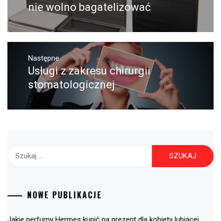
nie wolno bagatelizować
Następne
Usługi z zakresu chirurgii
Następny
post:
stomatologicznej
Szukaj:
NOWE PUBLIKACJE
Jakie perfumy Hermes kupić na prezent dla kobiety lubiącej