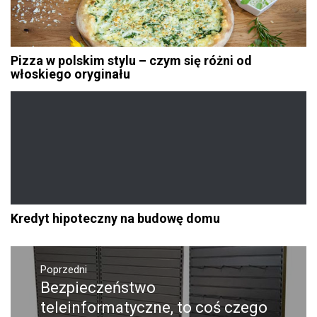
Pizza w polskim stylu – czym się różni od
włoskiego oryginału
Kredyt hipoteczny na budowę domu
Nawigacja
Poprzedni
wpisu
Bezpieczeństwo
Poprzedni
wpis:
teleinformatyczne, to coś czego