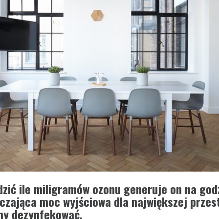
zić ile miligramów ozonu generuje on na godz
czająca moc wyjściowa dla największej przest
my dezynfekować.