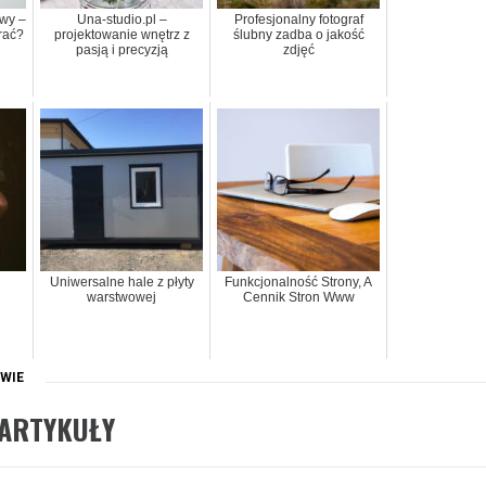
wy –
Una-studio.pl –
Profesjonalny fotograf
rać?
projektowanie wnętrz z
ślubny zadba o jakość
pasją i precyzją
zdjęć
Uniwersalne hale z płyty
Funkcjonalność Strony, A
warstwowej
Cennik Stron Www
WIE
ARTYKUŁY