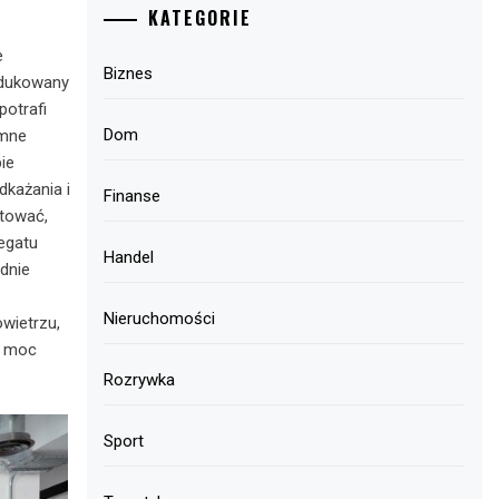
KATEGORIE
e
Biznes
odukowany
otrafi
Dom
emne
ie
każania i
Finanse
tować,
egatu
Handel
dnie
Nieruchomości
owietrzu,
ć moc
Rozrywka
Sport