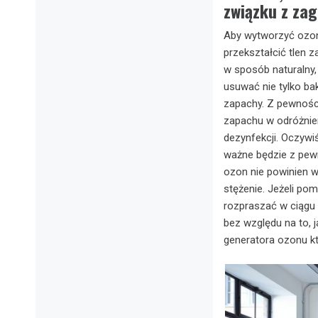
związku z za
Aby wytworzyć ozon
przekształcić tlen 
w sposób naturalny
usuwać nie tylko bak
zapachy. Z pewności
zapachu w odróżnien
dezynfekcji. Oczyw
ważne będzie z pewn
ozon nie powinien 
stężenie. Jeżeli po
rozpraszać w ciągu k
bez względu na to, 
generatora ozonu k