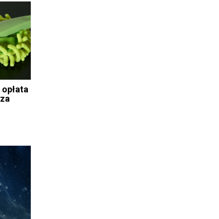
: opłata
 za