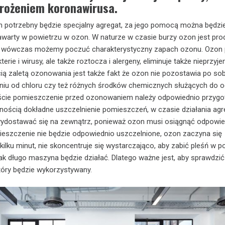
grożeniem koronawirusa.
 potrzebny będzie specjalny agregat, za jego pomocą można będzi
zawarty w powietrzu w ozon. W naturze w czasie burzy ozon jest pr
, wówczas możemy poczuć charakterystyczny zapach ozonu. Ozon p
terie i wirusy, ale także roztocza i alergeny, eliminuje także nieprzyj
ą zaletą ozonowania jest także fakt że ozon nie pozostawia po sob
iu od chloru czy też różnych środków chemicznych służących do od
iście pomieszczenie przed ozonowaniem należy odpowiednio przygo
ością dokładne uszczelnienie pomieszczeń, w czasie działania agr
wydostawać się na zewnątrz, ponieważ ozon musi osiągnąć odpowie
mieszczenie nie będzie odpowiednio uszczelnione, ozon zaczyna się
ilku minut, nie skoncentruje się wystarczająco, aby zabić pleśń w p
jak długo maszyna będzie działać. Dlatego ważne jest, aby sprawdzi
tóry będzie wykorzystywany.