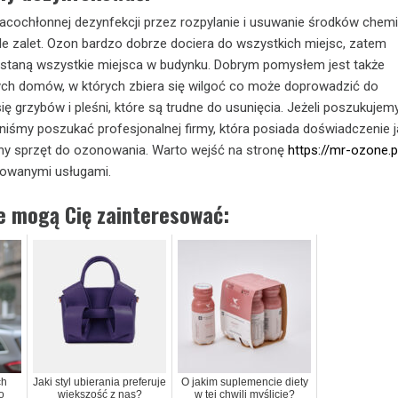
acochłonnej dezynfekcji przez rozpylanie i usuwanie środków chem
e zalet. Ozon bardzo dobrze dociera do wszystkich miejsc, zatem
taną wszystkie miejsca w budynku. Dobrym pomysłem jest także
ch domów, w których zbiera się wilgoć co może doprowadzić do
ię grzybów i pleśni, które są trudne do usunięcia. Jeżeli poszukujem
niśmy poszukać profesjonalnej firmy, która posiada doświadczenie j
lny sprzęt do ozonowania. Warto wejść na stronę
https://mr-ozone.p
rowanymi usługami.
ie mogą Cię zainteresować:
ch
Jaki styl ubierania preferuje
O jakim suplemencie diety
o
większość z nas?
w tej chwili myślicie?