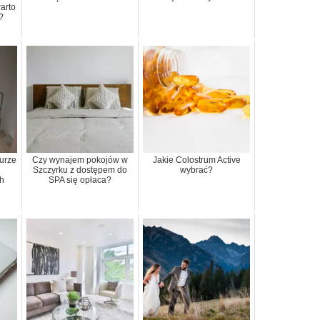
arto
?
urze
Czy wynajem pokojów w
Jakie Colostrum Active
Szczyrku z dostępem do
wybrać?
h
SPA się opłaca?