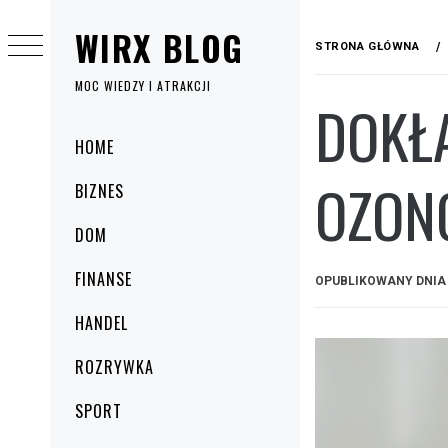
Przejdź
WIRX BLOG
do
STRONA GŁÓWNA
treści
MOC WIEDZY I ATRAKCJI
DOKŁ
Menu
HOME
główne
OZON
BIZNES
DOM
FINANSE
OPUBLIKOWANY DNI
HANDEL
ROZRYWKA
SPORT