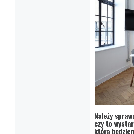
Należy sprawd
czy to wystar
którą będzie