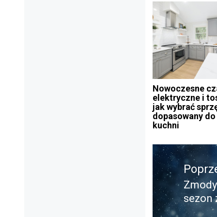
Nowoczesne cza
elektryczne i to
jak wybrać sprz
dopasowany do 
kuchni
Nawigacja
Poprz
wpisu
Zmodyf
Poprz
sezon
wpis: