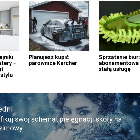
jniki
Planujesz kupić
Sprzątanie biur
stery –
parownice Karcher
abonamentowa
ęt
stałą usługę
stylu
edni
ikuj swój schemat pielęgnacji skóry na
edni
 zimowy