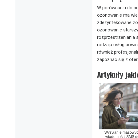
W porównaniu do pr
ozonowanie ma wiel
zdezynfekowane zos
ozonowanie starszy
rozprzestrzeniania s
rodzaju usług powin
również profesjona
zapoznac się z ofe
Artykuły jak
Wysyłanie masowy
wiadomości SMS d