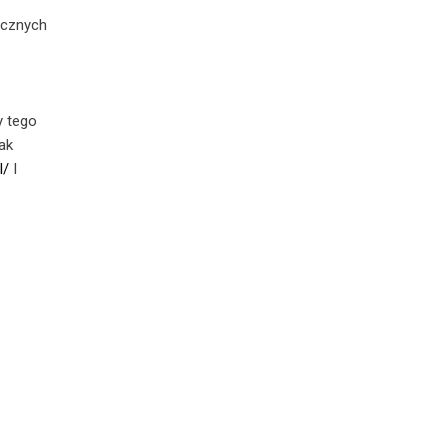
icznych
y tego
ak
l/
I