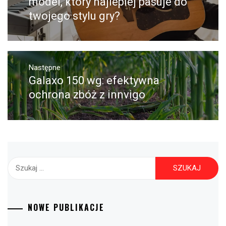
model, który najlepiej pasuje do
twojego stylu gry?
Następne
Galaxo 150 wg: efektywna
Następny
post:
ochrona zbóż z innvigo
Szukaj:
NOWE PUBLIKACJE