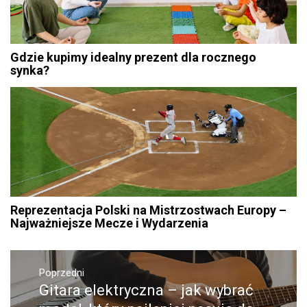
Gdzie kupimy idealny prezent dla rocznego
synka?
Reprezentacja Polski na Mistrzostwach Europy –
Najważniejsze Mecze i Wydarzenia
Nawigacja
Poprzedni
wpisu
Gitara elektryczna – jak wybrać
Poprzedni
wpis: