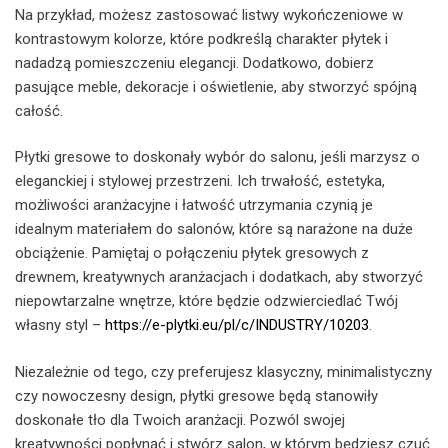
Na przykład, możesz zastosować listwy wykończeniowe w
kontrastowym kolorze, które podkreślą charakter płytek i
nadadzą pomieszczeniu elegancji. Dodatkowo, dobierz
pasujące meble, dekoracje i oświetlenie, aby stworzyć spójną
całość.
Płytki gresowe to doskonały wybór do salonu, jeśli marzysz o
eleganckiej i stylowej przestrzeni. Ich trwałość, estetyka,
możliwości aranżacyjne i łatwość utrzymania czynią je
idealnym materiałem do salonów, które są narażone na duże
obciążenie. Pamiętaj o połączeniu płytek gresowych z
drewnem, kreatywnych aranżacjach i dodatkach, aby stworzyć
niepowtarzalne wnętrze, które będzie odzwierciedlać Twój
własny styl –
https://e-plytki.eu/pl/c/INDUSTRY/10203
.
Niezależnie od tego, czy preferujesz klasyczny, minimalistyczny
czy nowoczesny design, płytki gresowe będą stanowiły
doskonałe tło dla Twoich aranżacji. Pozwól swojej
kreatywności popłynąć i stwórz salon, w którym będziesz czuć