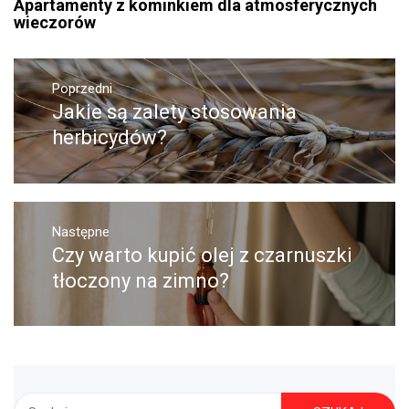
Apartamenty z kominkiem dla atmosferycznych
wieczorów
Nawigacja
Poprzedni
wpisu
Jakie są zalety stosowania
Poprzedni
wpis:
herbicydów?
Następne
Czy warto kupić olej z czarnuszki
Następny
post:
tłoczony na zimno?
Szukaj: