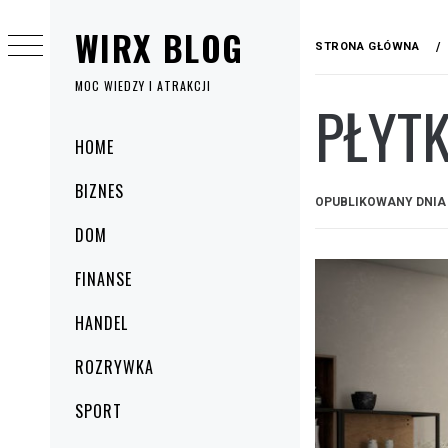
Przejdź
WIRX BLOG
do
STRONA GŁÓWNA
treści
MOC WIEDZY I ATRAKCJI
PŁYTK
Menu
HOME
główne
BIZNES
OPUBLIKOWANY DNI
DOM
FINANSE
HANDEL
ROZRYWKA
SPORT