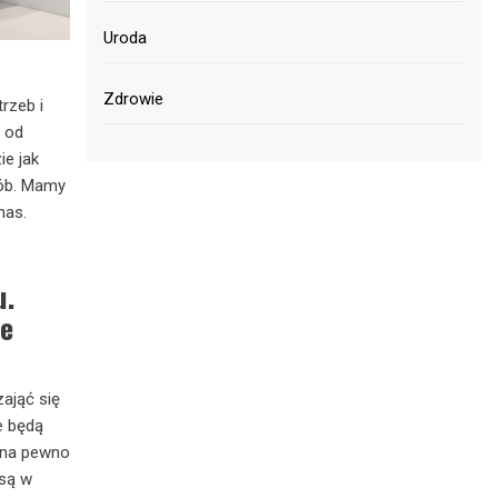
Uroda
Zdrowie
rzeb i
o od
ie jak
sób. Mamy
nas.
u.
ie
zająć się
e będą
 na pewno
 są w