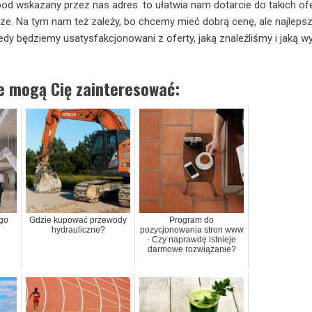
od wskazany przez nas adres. to ułatwia nam dotarcie do takich ofer
sze. Na tym nam też zależy, bo chcemy mieć dobrą cenę, ale najlepsz
edy będziemy usatysfakcjonowani z oferty, jaką znaleźliśmy i jaką w
ie mogą Cię zainteresować:
go
Gdzie kupować przewody
Program do
hydrauliczne?
pozycjonowania stron www
- Czy naprawdę istnieje
darmowe rozwiązanie?