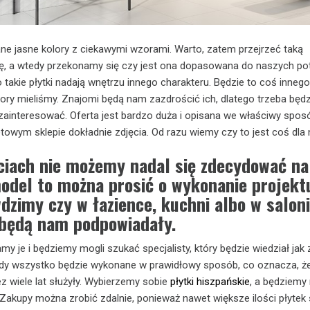
ne jasne kolory z ciekawymi wzorami. Warto, zatem przejrzeć taką
ę, a wtedy przekonamy się czy jest ona dopasowana do naszych pot
akie płytki nadają wnętrzu innego charakteru. Będzie to coś inneg
 pory mieliśmy. Znajomi będą nam zazdrościć ich, dlatego trzeba będz
i zainteresować. Oferta jest bardzo duża i opisana we właściwy spo
towym sklepie dokładnie zdjęcia. Od razu wiemy czy to jest coś dla 
ęciach nie możemy nadal się zdecydować na
odel to można prosić o wykonanie projekt
zimy czy w łazience, kuchni albo w salon
 będą nam podpowiadały.
my je i będziemy mogli szukać specjalisty, który będzie wiedział jak 
edy wszystko będzie wykonane w prawidłowy sposób, co oznacza, ż
ez wiele lat służyły. Wybierzemy sobie
płytki hiszpańskie
, a będziemy
Zakupy można zrobić zdalnie, ponieważ nawet większe ilości płytek