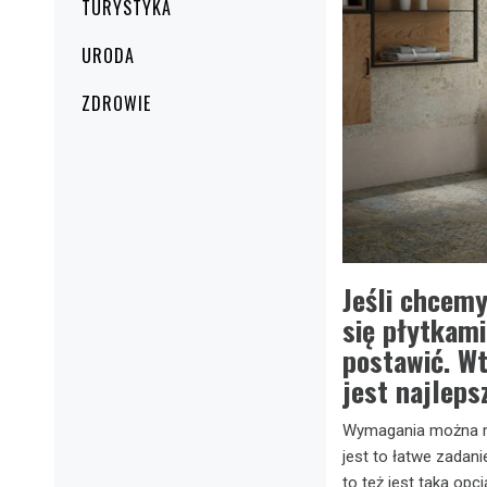
TURYSTYKA
URODA
ZDROWIE
Jeśli chcem
się płytkami
postawić. Wt
jest najleps
Wymagania można mie
jest to łatwe zadan
to też jest taka op