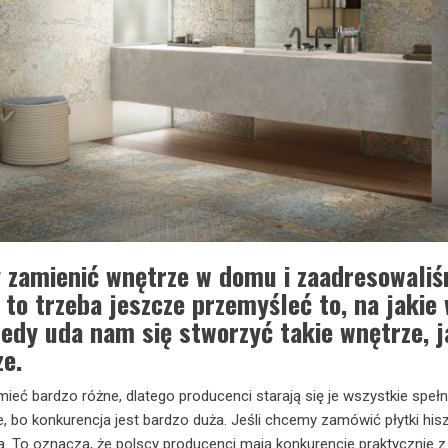
y zamienić wnętrze w domu i zaadresowali
 to trzeba jeszcze przemyśleć to, na jakie
edy uda nam się stworzyć takie wnętrze, j
ze.
ć bardzo różne, dlatego producenci starają się je wszystkie spełni
ie, bo konkurencja jest bardzo duża. Jeśli chcemy zamówić płytki his
cja. To oznacza, że polscy producenci mają konkurencje praktycznie 