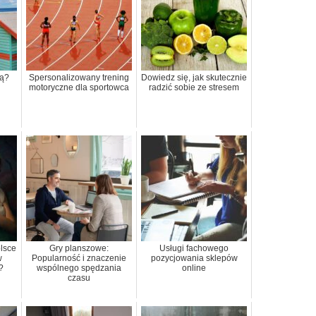
ką?
Spersonalizowany trening
Dowiedz się, jak skutecznie
motoryczne dla sportowca
radzić sobie ze stresem
lsce
Gry planszowe:
Usługi fachowego
w
Popularność i znaczenie
pozycjowania sklepów
?
wspólnego spędzania
online
czasu