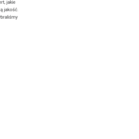
t, jakie
ą jakość.
ybraliśmy