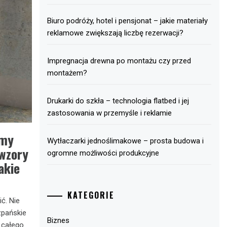
Biuro podróży, hotel i pensjonat – jakie materiały
reklamowe zwiększają liczbę rezerwacji?
Impregnacja drewna po montażu czy przed
montażem?
Drukarki do szkła – technologia flatbed i jej
zastosowania w przemyśle i reklamie
śmy
Wytłaczarki jednoślimakowe – prosta budowa i
 wzory
ogromne możliwości produkcyjne
akie
KATEGORIE
ć. Nie
zpańskie
Biznes
z całego