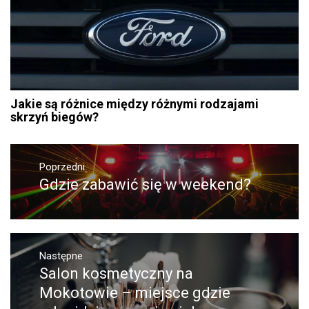
Jakie są różnice między różnymi rodzajami
skrzyń biegów?
Nawigacja
Poprzedni
wpisu
Gdzie zabawić się w weekend?
Poprzedni
wpis:
Następne
Salon kosmetyczny na
Następny
post:
Mokotowie – miejsce gdzie