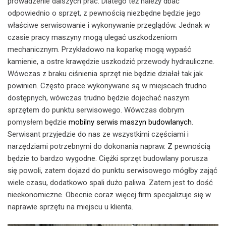
prowadzenie dalszych prac. Dlatego też należy dbać
odpowiednio o sprzęt, z pewnością niezbędne będzie jego
właściwe serwisowanie i wykonywanie przeglądów. Jednak w
czasie pracy maszyny mogą ulegać uszkodzeniom
mechanicznym. Przykładowo na koparkę mogą wypaść
kamienie, a ostre krawędzie uszkodzić przewody hydrauliczne.
Wówczas z braku ciśnienia sprzęt nie będzie działał tak jak
powinien. Często prace wykonywane są w miejscach trudno
dostępnych, wówczas trudno będzie dojechać naszym
sprzętem do punktu serwisowego. Wówczas dobrym
pomysłem będzie
mobilny serwis maszyn budowlanych
.
Serwisant przyjedzie do nas ze wszystkimi częściami i
narzędziami potrzebnymi do dokonania napraw. Z pewnością
będzie to bardzo wygodne. Ciężki sprzęt budowlany porusza
się powoli, zatem dojazd do punktu serwisowego mógłby zająć
wiele czasu, dodatkowo spali dużo paliwa. Zatem jest to dość
nieekonomiczne. Obecnie coraz więcej firm specjalizuje się w
naprawie sprzętu na miejscu u klienta.