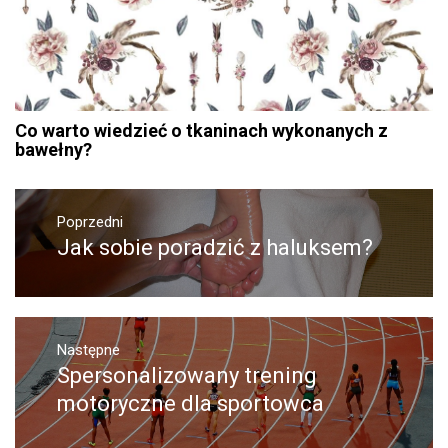
Co warto wiedzieć o tkaninach wykonanych z
bawełny?
Nawigacja
Poprzedni
wpisu
Jak sobie poradzić z haluksem?
Poprzedni
wpis:
Następne
Spersonalizowany trening
Następny
post:
motoryczne dla sportowca