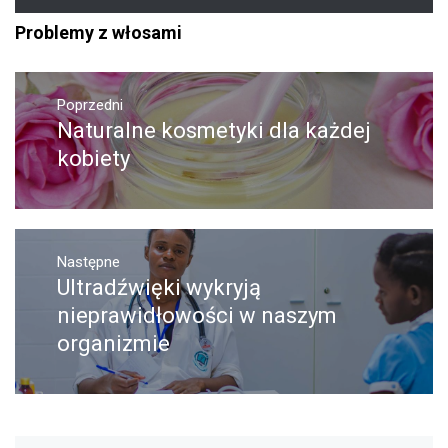
Problemy z włosami
Nawigacja
Poprzedni
wpisu
Naturalne kosmetyki dla każdej
Poprzedni
wpis:
kobiety
Następne
Ultradźwięki wykryją
Następny
post:
nieprawidłowości w naszym
organizmie