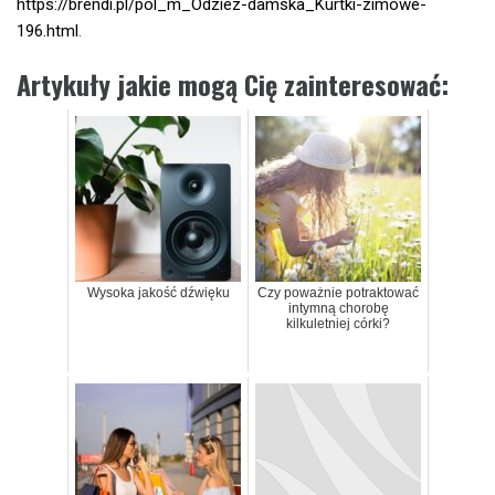
https://brendi.pl/pol_m_Odziez-damska_Kurtki-zimowe-
196.html
.
Artykuły jakie mogą Cię zainteresować:
Wysoka jakość dźwięku
Czy poważnie potraktować
intymną chorobę
kilkuletniej córki?