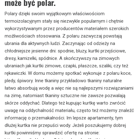
może być polar.
Polary dzięki swoim wyjątkowym właściwościom
termoizolacyjnym stały się niezwykle popularnym i chętnie
wykorzystywanym przez producentów materiałem szerokich
możliwościach stosowania. Z polaru zazwyczaj powstają
ubrania dla aktywnych ludzi. Zaczynając od odzieży na
chłodniejsze jesienne dni: spodnie, bluzy, kurtki przejściowe,
dresy, kamizelki, spódnice. A skończywszy na zimowych
ubraniach jak kurtki zimowe, czapki, płaszcze, szaliki, czy też
rękawiczki. W domu możemy spotkać wykonuje z polaru koce,
pledy, śpiwory. Inne tkaniny przykładowo tkaniny naturalne
łatwo absorbują wodę a więc nie są najlepszymi rozwiązaniami
na zimę, natomiast tkaniny sztuczne nie zawsze pozwalają
skórze oddychać. Dlatego też kupując kurtkę warto zwrócić
uwagę na oddychalność materiału, często też możemy znaleźć
informację o przemakalności. Im lepsze apartamenty, tym
dłużej kurtka nie przepuści wody. Jeżeli poszukujemy dobrej
kurtki powinniśmy sprawdzić ofertę na stronie: