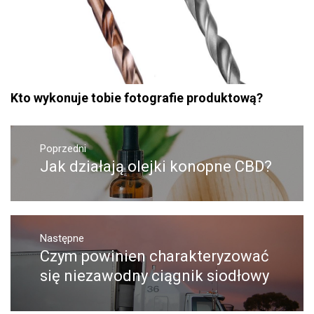
Kto wykonuje tobie fotografie produktową?
Nawigacja
Poprzedni
wpisu
Jak działają olejki konopne CBD?
Poprzedni
wpis:
Następne
Czym powinien charakteryzować
Następny
post:
się niezawodny ciągnik siodłowy