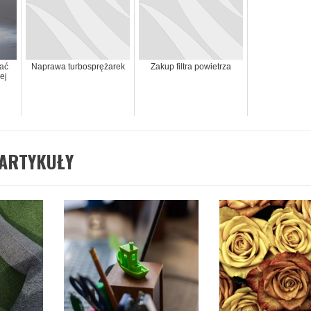
ać
Naprawa turbosprężarek
Zakup filtra powietrza
ej
ARTYKUŁY