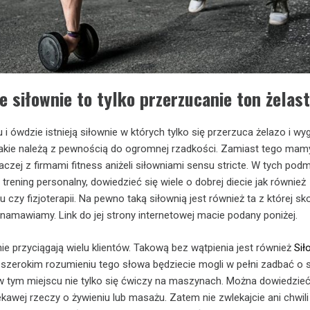
ze siłownie to tylko przerzucanie ton żelas
i ówdzie istnieją siłownie w których tylko się przerzuca żelazo i wygi
e takie należą z pewnością do ogromnej rzadkości. Zamiast tego mamy
raczej z firmami fitness aniżeli siłowniami sensu stricte. W tych pod
rening personalny, dowiedzieć się wiele o dobrej diecie jak również
czy fizjoterapii. Na pewno taką siłownią jest również ta z której sk
namawiamy. Link do jej strony internetowej macie podany poniżej.
ie przyciągają wielu klientów. Takową bez wątpienia jest również
Sił
w szerokim rozumieniu tego słowa będziecie mogli w pełni zadbać o 
 tym miejscu nie tylko się ćwiczy na maszynach. Można dowiedzieć
ekawej rzeczy o żywieniu lub masażu. Zatem nie zwlekajcie ani chwili 