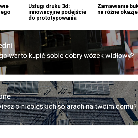
owie
Usługi druku 3d:
Zamawianie bu
jego
innowacyjne podejście
na różne okazje
do prototypowania
edni
go warto kupić sobie dobry wózek widłowy?
edni
pne
iesz o niebieskich solarach na twoim domu?
pny