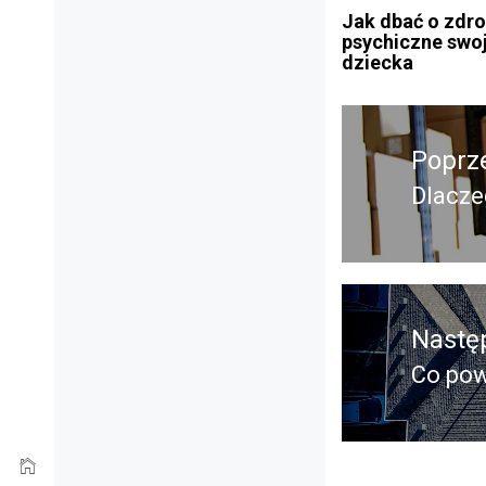
Jak dbać o zdr
psychiczne swo
dziecka
Nawigacja
Poprz
wpisu
Dlacze
Poprz
wpis:
Nastę
Co pow
Nastę
post: