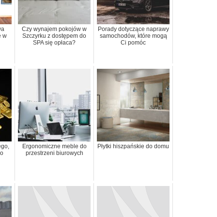
wa
Czy wynajem pokojów w
Porady dotyczące naprawy
ę w
Szczyrku z dostępem do
samochodów, które mogą
SPA się opłaca?
Ci pomóc
ego,
Ergonomiczne meble do
Płytki hiszpańskie do domu
 o
przestrzeni biurowych