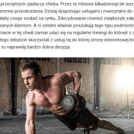
przeciętnych zjadaczy chleba. Przez te minione kilkadziesiąt lat wsz
gromne przeobrażenia. Dzisiaj dysponując usługami i maszynami do
iałyby czego szukać na rynku. Zdecydowanie również zwiększyły zak
anych klientom. A ci ostatni właśnie poszukują tego typu podmiotów
acie w tej chwili zamiar udać się na regularne treningi do którejś z 
go żebyście skorzystali z usług tej do której strony internetowej li
t to naprawdę bardzo dobra decyzja.