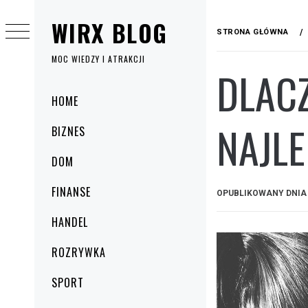
Przejdź
WIRX BLOG
do
STRONA GŁÓWNA
treści
MOC WIEDZY I ATRAKCJI
DLACZ
Menu
HOME
główne
NAJLE
BIZNES
DOM
FINANSE
OPUBLIKOWANY DNI
HANDEL
ROZRYWKA
SPORT