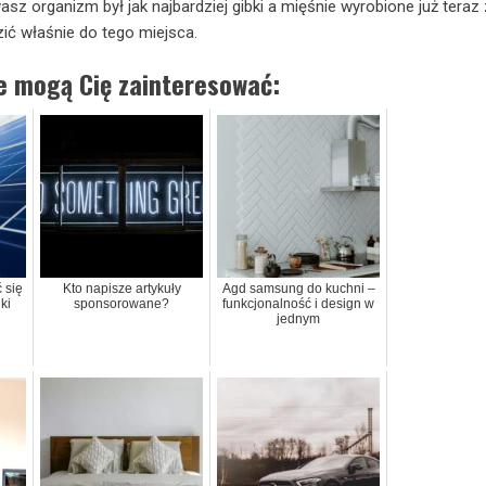
asz organizm był jak najbardziej gibki a mięśnie wyrobione już teraz 
zić właśnie do tego miejsca.
ie mogą Cię zainteresować:
 się
Kto napisze artykuły
Agd samsung do kuchni –
ki
sponsorowane?
funkcjonalność i design w
jednym