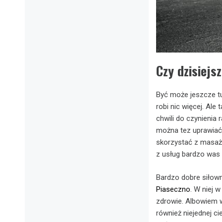
Czy dzisiejs
Być może jeszcze tu 
robi nic więcej. Al
chwili do czynienia 
można tez uprawiać t
skorzystać z masażu 
z usług bardzo was 
Bardzo dobre siłown
Piaseczno
. W niej 
zdrowie. Albowiem w
również niejednej ci