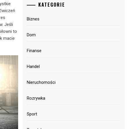
KATEGORIE
ystkie
 ćwiczeń
res
Biznes
. Jeśli
siłowni to
Dom
nk macie
Finanse
Handel
Nieruchomości
Rozrywka
Sport