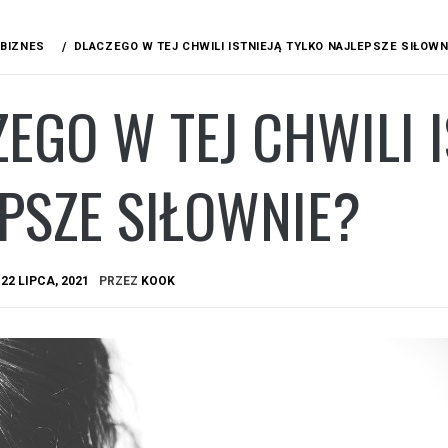
BIZNES
DLACZEGO W TEJ CHWILI ISTNIEJĄ TYLKO NAJLEPSZE SIŁOWN
EGO W TEJ CHWILI I
PSZE SIŁOWNIE?
A
22 LIPCA, 2021
PRZEZ
KOOK