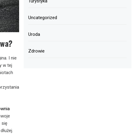
Turystyka
Uncategorized
Uroda
twa?
Zdrowie
na. I nie
 w tej
miotach
orzystania
ownia
swoje
 się
dłużej.