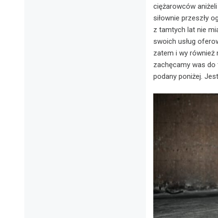
ciężarowców aniżeli 
siłownie przeszły o
z tamtych lat nie m
swoich usług oferow
zatem i wy również m
zachęcamy was do te
podany poniżej. Jes