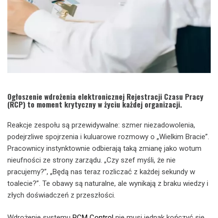
Ogłoszenie wdrożenia elektronicznej Rejestracji Czasu Pracy
(RCP) to moment krytyczny w życiu każdej organizacji.
Reakcje zespołu są przewidywalne: szmer niezadowolenia,
podejrzliwe spojrzenia i kuluarowe rozmowy o „Wielkim Bracie”.
Pracownicy instynktownie odbierają taką zmianę jako wotum
nieufności ze strony zarządu. „Czy szef myśli, że nie
pracujemy?”, „Będą nas teraz rozliczać z każdej sekundy w
toalecie?”. Te obawy są naturalne, ale wynikają z braku wiedzy i
złych doświadczeń z przeszłości.
Wdrożenie systemu
RCM Control
nie musi jednak kończyć się