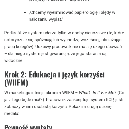
„Chcemy wyeliminować papierologię i błędy w
naliczaniu wypłat.”
Podkreśl, że system uderza tylko w osoby nieuczciwe (te, które
notorycznie się spóźniają lub wychodzą wcześniej, obciążając
pracą kolegów). Uczciwy pracownik nie ma się czego obawiać
– dla niego system jest gwarancją, że jego starania są
widoczne.
Krok 2: Edukacja i język korzyści
(WIIFM)
W marketingu istnieje akronim WIIFM –
What’s In It For Me?
(Co
ja z tego będę miał?). Pracownik zaakceptuje system RCP, jeśli
zobaczy w nim osobistą korzyść. Pokaż im drugą stronę
medalu:
Pewność wypłaty