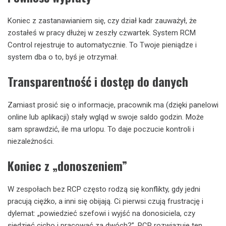
Koniec z zastanawianiem się, czy dział kadr zauważył, że
zostałeś w pracy dłużej w zeszły czwartek. System RCM
Control rejestruje to automatycznie. To Twoje pieniądze i
system dba o to, byś je otrzymał.
Transparentność i dostęp do danych
Zamiast prosić się o informacje, pracownik ma (dzięki panelowi
online lub aplikacji) stały wgląd w swoje saldo godzin. Może
sam sprawdzić, ile ma urlopu. To daje poczucie kontroli i
niezależności.
Koniec z „donoszeniem”
W zespołach bez RCP często rodzą się konflikty, gdy jedni
pracują ciężko, a inni się obijają. Ci pierwsi czują frustrację i
dylemat: „powiedzieć szefowi i wyjść na donosiciela, czy
siedzieć cicho i pracować za dwóch?”. RCP rozwiązuje ten