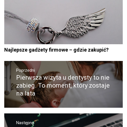
Najlepsze gadżety firmowe – gdzie zakupić?
Nawigacja
Poprzedni
wpisu
Pierwsza wizyta u dentysty to nie
Poprzedni
wpis:
zabieg. To moment, który zostaje
na lata
Następne