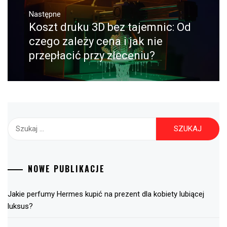
Następne
Koszt druku 3D bez tajemnic: Od
Następny
post:
czego zależy cena i jak nie
przepłacić przy zleceniu?
Szukaj:
NOWE PUBLIKACJE
Jakie perfumy Hermes kupić na prezent dla kobiety lubiącej
luksus?