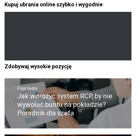
Kupuj ubrania online szybko i wygodnie
Zdobywaj wysokie pozycję
Nawigacja
Poprzedni
wpisu
Jak wdrożyć system RCP, by nie
Poprzedni
wpis:
wywołać buntu na pokładzie?
Poradnik dla szefa