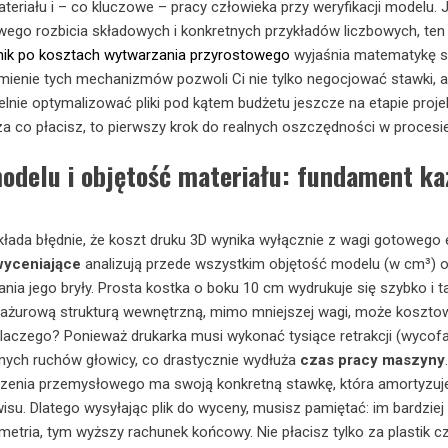
eriału i – co kluczowe – pracy człowieka przy weryfikacji modelu. J
ego rozbicia składowych i konkretnych przykładów liczbowych, ten
ik po kosztach wytwarzania przyrostowego
wyjaśnia matematykę s
mienie tych mechanizmów pozwoli Ci nie tylko negocjować stawki, a
nie optymalizować pliki pod kątem budżetu jeszcze na etapie proj
 co płacisz, to pierwszy krok do realnych oszczędności w procesi
odelu i objętość materiału: fundament ka
ada błędnie, że koszt druku 3D wynika wyłącznie z wagi gotowego 
wyceniające
analizują przede wszystkim objętość modelu (w cm³) 
ia jego bryły. Prosta kostka o boku 10 cm wydrukuje się szybko i ta
 ażurową strukturą wewnętrzną, mimo mniejszej wagi, może koszto
Dlaczego? Ponieważ drukarka musi wykonać tysiące retrakcji (wycof
yjnych ruchów głowicy, co drastycznie wydłuża
czas pracy maszyny
dzenia przemysłowego ma swoją konkretną stawkę, która amortyzuj
wisu. Dlatego wysyłając plik do wyceny, musisz pamiętać: im bardziej
tria, tym wyższy rachunek końcowy. Nie płacisz tylko za plastik cz