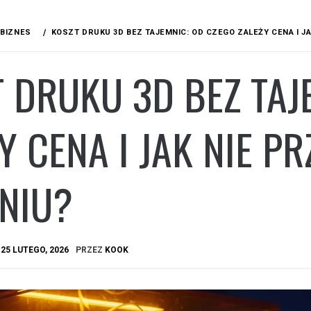
BIZNES
KOSZT DRUKU 3D BEZ TAJEMNIC: OD CZEGO ZALEŻY CENA I J
 DRUKU 3D BEZ TAJ
Y CENA I JAK NIE P
NIU?
A
25 LUTEGO, 2026
PRZEZ
KOOK