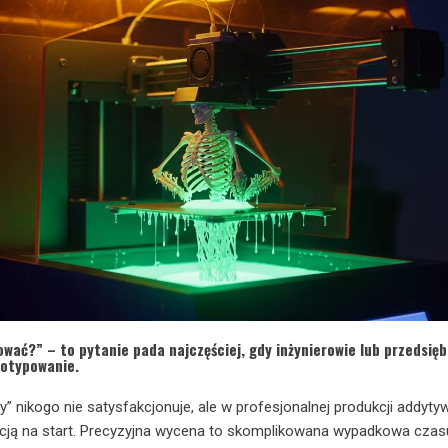
ować?” – to pytanie pada najczęściej, gdy inżynierowie lub przedsięb
totypowanie.
” nikogo nie satysfakcjonuje, ale w profesjonalnej produkcji addytyw
kcją na start. Precyzyjna wycena to skomplikowana wypadkowa czas