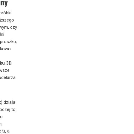
eny
bróbki
oższego
owym, czy
ni
proszku,
atkowo
uku 3D
awsze
delarza.
) działa
oczej to
go
ej
łu, a