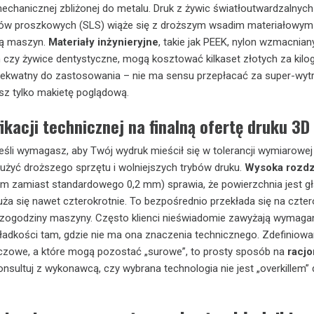
echanicznej zbliżonej do metalu. Druk z żywic światłoutwardzalnych
ków proszkowych (SLS) wiąże się z droższym wsadim materiałowym i
ą maszyn.
Materiały inżynieryjne
, takie jak PEEK, nylon wzmacnian
zy żywice dentystyczne, mogą kosztować kilkaset złotych za kilo
adekwatny do zastosowania – nie ma sensu przepłacać za super-wyt
jesz tylko makietę poglądową.
kacji technicznej na finalną ofertę druku 3D
Jeśli wymagasz, aby Twój wydruk mieścił się w tolerancji wymiarowej
użyć droższego sprzętu i wolniejszych trybów druku.
Wysoka rozdz
mm zamiast standardowego 0,2 mm) sprawia, że powierzchnia jest g
uża się nawet czterokrotnie. To bezpośrednio przekłada się na czter
zogodziny maszyny. Często klienci nieświadomie zawyżają wymagan
gładkości tam, gdzie nie ma ona znaczenia technicznego. Zdefiniowan
uczowe, a które mogą pozostać „surowe”, to prosty sposób na
racjo
nsultuj z wykonawcą, czy wybrana technologia nie jest „overkillem” 