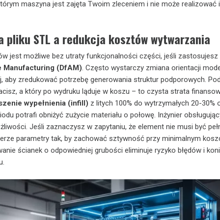
którym maszyna jest zajęta Twoim zleceniem i nie może realizować 
a pliku STL a redukcja kosztów wytwarzania
w jest możliwe bez utraty funkcjonalności części, jeśli zastosujesz
ve Manufacturing (DfAM)
. Często wystarczy zmiana orientacji mod
j, aby zredukować potrzebę generowania struktur podporowych. Pod
łacisz, a który po wydruku ląduje w koszu – to czysta strata finansow
zenie wypełnienia (infill)
z litych 100% do wytrzymałych 20-30% 
iodu potrafi obniżyć zużycie materiału o połowę. Inżynier obsługując
ożliwości. Jeśli zaznaczysz w zapytaniu, że element nie musi być peł
ierze parametry tak, by zachować sztywność przy minimalnym koszc
nie ścianek o odpowiedniej grubości eliminuje ryzyko błędów i ko
u.