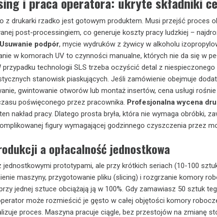
ing i praca operatora: ukryte składniki c
o z drukarki rzadko jest gotowym produktem. Musi przejść proces o
nej post-processingiem, co generuje koszty pracy ludzkiej – najdr
Usuwanie podpór
, mycie wydruków z żywicy w alkoholu izopropyl
ie w komorach UV to czynności manualne, których nie da się w peł
rzypadku technologii SLS trzeba oczyścić detal z niespieczonego 
stycznych stanowisk piaskujących. Jeśli zamówienie obejmuje dod
owanie, gwintowanie otworów lub montaż insertów, cena usługi rośnie
 czasu poświęconego przez pracownika.
Profesjonalna wycena dr
en nakład pracy. Dlatego prosta bryła, która nie wymaga obróbki, z
komplikowanej figury wymagającej godzinnego czyszczenia przez mo
rodukcji a opłacalność jednostkowa
z jednostkowymi prototypami, ale przy krótkich seriach (10-100 sztuk
ienie maszyny, przygotowanie pliku (slicing) i rozgrzanie komory rob
e przy jednej sztuce obciążają ją w 100%. Gdy zamawiasz 50 sztuk te
perator może rozmieścić je gęsto w całej objętości komory robocz
alizuje proces. Maszyna pracuje ciągle, bez przestojów na zmianę sto