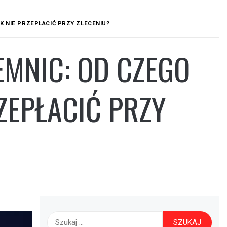
AK NIE PRZEPŁACIĆ PRZY ZLECENIU?
EMNIC: OD CZEGO
RZEPŁACIĆ PRZY
Szukaj: