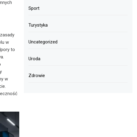
innych
Sport
Turystyka
 zasady
Uncategorized
elu w
pory to
a.
Uroda
o
y
Zdrowie
ny w
ie.
nieczność