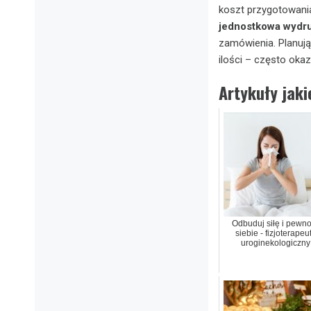
koszt przygotowania
jednostkowa wydr
zamówienia. Planują
ilości – często oka
Artykuły jak
Odbuduj siłę i pewn
siebie - fizjoterapeu
uroginekologiczny