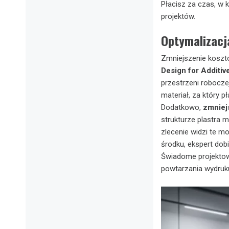
Płacisz za czas, w 
projektów.
Optymalizacj
Zmniejszenie kosztó
Design for Additi
przestrzeni robocze
materiał, za który p
Dodatkowo,
zmniejs
strukturze plastra m
zlecenie widzi te m
środku, ekspert dob
Świadome projektowa
powtarzania wydruk