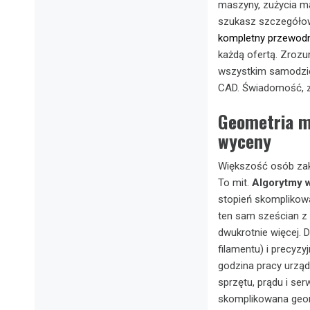
maszyny, zużycia mat
szukasz szczegółow
kompletny przewodn
każdą ofertą. Zrozu
wszystkim samodziel
CAD. Świadomość, za
Geometria m
wyceny
Większość osób zakł
To mit.
Algorytmy 
stopień skomplikowan
ten sam sześcian z
dwukrotnie więcej. 
filamentu) i precyz
godzina pracy urzą
sprzętu, prądu i ser
skomplikowana geome