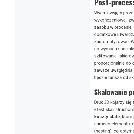
Post-process
Wydruk wyjęty prost
wykończeniowej, zwa
zasobu w procesie.
dodatkowe utwardzan
zautomatyzować. W p
co wymaga specjali
szlifowanie, lakier
proporcjonalnie do
zawsze uwzględnia t
będzie tańsza od s
Skalowanie p
Druk 3D kojarzy się 
efekt skali. Uruchom
koszty stałe
, któr
samego elementu, o
(nesting), co optym