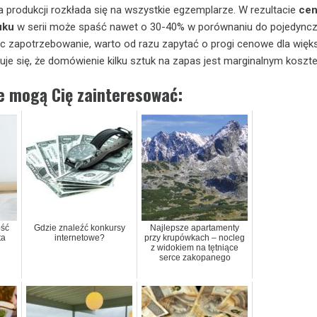
 produkcji rozkłada się na wszystkie egzemplarze. W rezultacie
ce
uku
w serii może spaść nawet o 30-40% w porównaniu do pojedync
c zapotrzebowanie, warto od razu zapytać o progi cenowe dla więk
zuje się, że domówienie kilku sztuk na zapas jest marginalnym koszt
ie mogą Cię zainteresować:
ość
Gdzie znaleźć konkursy
Najlepsze apartamenty
ta
internetowe?
przy krupówkach – nocleg
z widokiem na tętniące
serce zakopanego