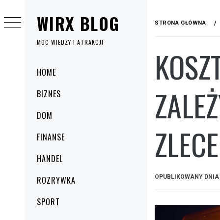
Przejdź
WIRX BLOG
do
STRONA GŁÓWNA
treści
MOC WIEDZY I ATRAKCJI
KOSZT
Menu
HOME
główne
ZALEŻ
BIZNES
DOM
ZLECE
FINANSE
HANDEL
OPUBLIKOWANY DNI
ROZRYWKA
SPORT