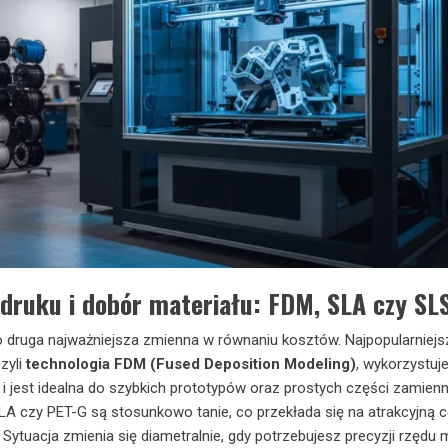
druku i dobór materiału: FDM, SLA czy SL
o druga najważniejsza zmienna w równaniu kosztów. Najpopularniejsz
zyli
technologia FDM (Fused Deposition Modeling)
, wykorzystuj
 i jest idealna do szybkich prototypów oraz prostych części zamienn
 PLA czy PET-G są stosunkowo tanie, co przekłada się na atrakcyjną 
 Sytuacja zmienia się diametralnie, gdy potrzebujesz precyzji rzędu