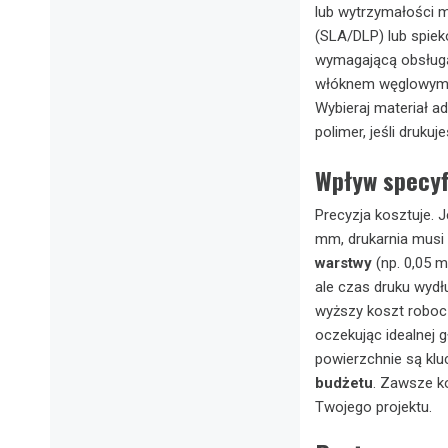
lub wytrzymałości m
(SLA/DLP) lub spie
wymagającą obsług
włóknem węglowym c
Wybieraj materiał 
polimer, jeśli druku
Wpływ specyfi
Precyzja kosztuje. 
mm, drukarnia musi 
warstwy
(np. 0,05 
ale czas druku wydł
wyższy koszt roboc
oczekując idealnej 
powierzchnie są kl
budżetu
. Zawsze ko
Twojego projektu.