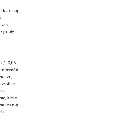
 bardziej
y
gram.
rzymały
 +/- 0,05
ielczość
ładsza,
okrotnie
ia,
ie, które
nalizację
dla