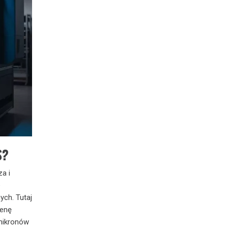
S?
a i
e
ych. Tutaj
cenę
 mikronów