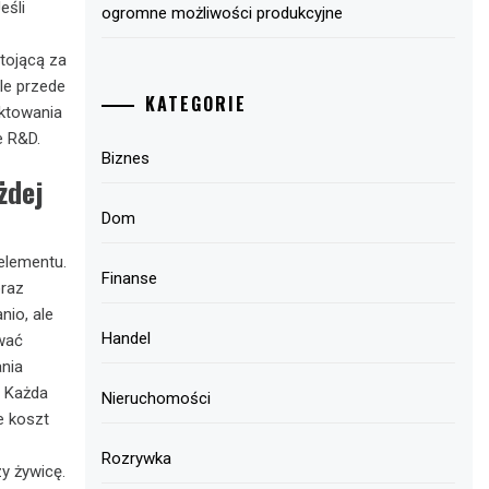
eśli
ogromne możliwości produkcyjne
tojącą za
le przede
KATEGORIE
ektowania
e R&D.
Biznes
żdej
Dom
elementu.
Finanse
oraz
nio, ale
Handel
wać
ania
. Każda
Nieruchomości
e koszt
Rozrywka
y żywicę.