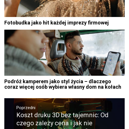
Fotobudka jako hit każdej imprezy firmowej
Podróż kamperem jako styl życia – dlaczego
coraz więcej osób wybiera własny dom na kołach
Nawigacja
Poprzedni
wpisu
Koszt druku 3D bez tajemnic: Od
Poprzedni
wpis:
czego zależy cena i jak nie