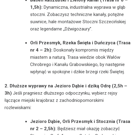
1,5h):
Dynamiczna, industrialna wyprawa w głąb
stoczni. Zobaczysz techniczne kanały, potężne
suwnice, hale montażowe Stoczni Szczecińskiej
oraz legendarne „Dźwigozaury”.
Orli Przesmyk, Rzeka Święta i Duńczyca (Trasa
nr 4 – 2h):
Doskonały kompromis między
miastem a naturą. Trasa wiedzie obok Wałów
Chrobrego i Kanału Grabowskiego, by następnie
wpłynąć w spokojne i dzikie brzegi rzeki Świętej.
2. Dłuższe wyprawy na Jezioro Dąbie i dziką Odrę (2,5h –
3h)
Jeśli pragniesz dłuższego odpoczynku, wybierz rejsy
łączące miejski krajobraz z zachodniopomorskimi
rozlewiskami:
Jezioro Dąbie, Orli Przesmyk i Stocznia (Trasa
nr 2 – 2,5h):
Będziesz miał okazję zobaczyć