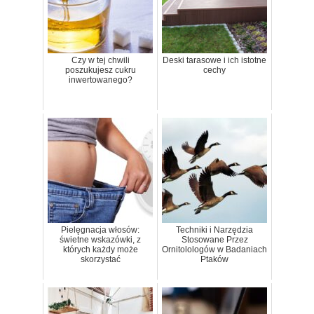
Czy w tej chwili
Deski tarasowe i ich istotne
poszukujesz cukru
cechy
inwertowanego?
Pielęgnacja włosów:
Techniki i Narzędzia
świetne wskazówki, z
Stosowane Przez
których każdy może
Ornitolologów w Badaniach
skorzystać
Ptaków