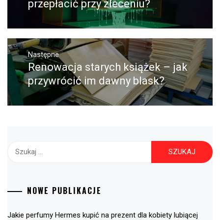
przepłacić przy zleceniu?
Następne
Renowacja starych książek – jak
Następny
post:
przywrócić im dawny blask?
Szukaj:
NOWE PUBLIKACJE
Jakie perfumy Hermes kupić na prezent dla kobiety lubiącej