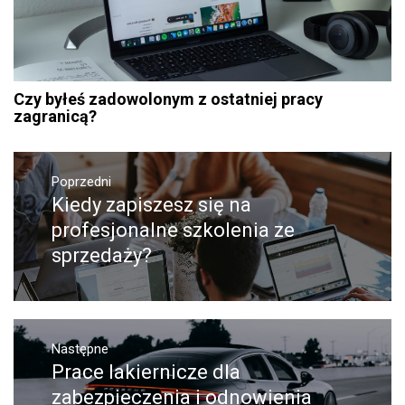
Czy byłeś zadowolonym z ostatniej pracy
zagranicą?
Nawigacja
Poprzedni
wpisu
Kiedy zapiszesz się na
Poprzedni
wpis:
profesjonalne szkolenia ze
sprzedaży?
Następne
Prace lakiernicze dla
Następny
post:
zabezpieczenia i odnowienia