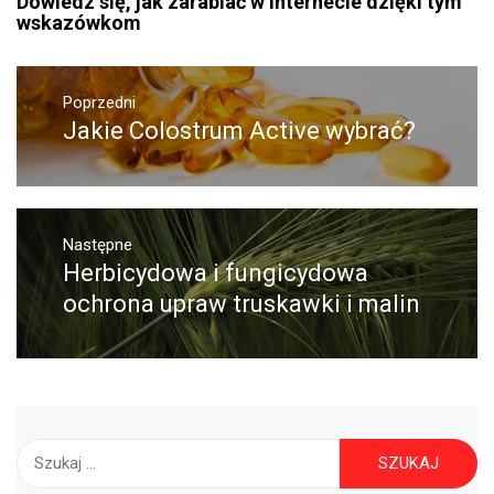
Dowiedz się, jak zarabiać w Internecie dzięki tym
wskazówkom
Nawigacja
Poprzedni
wpisu
Jakie Colostrum Active wybrać?
Poprzedni
wpis:
Następne
Herbicydowa i fungicydowa
Następny
post:
ochrona upraw truskawki i malin
Szukaj: