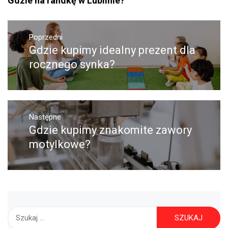
Gdzie na randkę w Lublinie?
Nawigacja
Poprzedni
wpisu
Gdzie kupimy idealny prezent dla
Poprzedni
wpis:
rocznego synka?
Następne
Gdzie kupimy znakomite zawory
Następny
post:
motylkowe?
Szukaj: