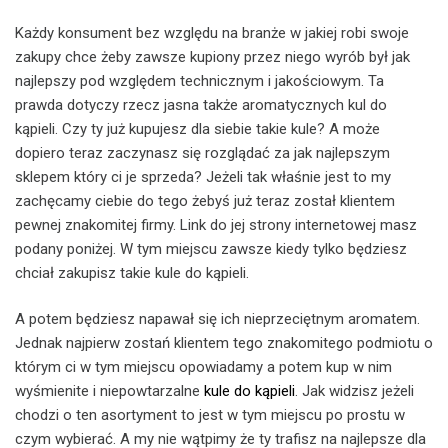
Każdy konsument bez względu na branże w jakiej robi swoje
zakupy chce żeby zawsze kupiony przez niego wyrób był jak
najlepszy pod względem technicznym i jakościowym. Ta
prawda dotyczy rzecz jasna także aromatycznych kul do
kąpieli. Czy ty już kupujesz dla siebie takie kule? A może
dopiero teraz zaczynasz się rozglądać za jak najlepszym
sklepem który ci je sprzeda? Jeżeli tak właśnie jest to my
zachęcamy ciebie do tego żebyś już teraz został klientem
pewnej znakomitej firmy. Link do jej strony internetowej masz
podany poniżej. W tym miejscu zawsze kiedy tylko będziesz
chciał zakupisz takie kule do kąpieli.
A potem będziesz napawał się ich nieprzeciętnym aromatem.
Jednak najpierw zostań klientem tego znakomitego podmiotu o
którym ci w tym miejscu opowiadamy a potem kup w nim
wyśmienite i niepowtarzalne
kule do kąpieli
. Jak widzisz jeżeli
chodzi o ten asortyment to jest w tym miejscu po prostu w
czym wybierać. A my nie wątpimy że ty trafisz na najlepsze dla