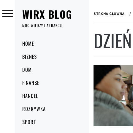
Przejdź
WIRX BLOG
do
STRONA GŁÓWNA
treści
MOC WIEDZY I ATRAKCJI
DZIEŃ
Menu
HOME
główne
BIZNES
DOM
FINANSE
HANDEL
ROZRYWKA
SPORT