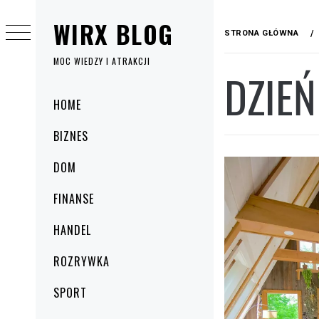
Przejdź
WIRX BLOG
do
STRONA GŁÓWNA
treści
MOC WIEDZY I ATRAKCJI
DZIEŃ
Menu
HOME
główne
BIZNES
DOM
FINANSE
HANDEL
ROZRYWKA
SPORT