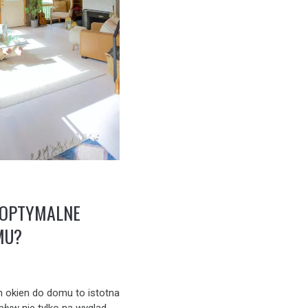
 OPTYMALNE
MU?
 okien do domu to istotna
pływ nie tylko na wygląd