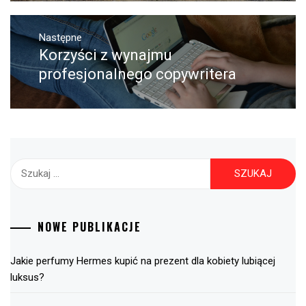
Następne
Korzyści z wynajmu
Następny
post:
profesjonalnego copywritera
Szukaj:
NOWE PUBLIKACJE
Jakie perfumy Hermes kupić na prezent dla kobiety lubiącej
luksus?