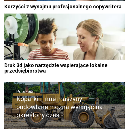
Korzyści z wynajmu profesjonalnego copywritera
Druk 3d jako narzędzie wspierające lokalne
przedsiębiorstwa
Nawigacja
Poprzedni
wpisu
Koparki i inne maszyny
Poprzedni
wpis:
budowlane można wynająć na
określony czas