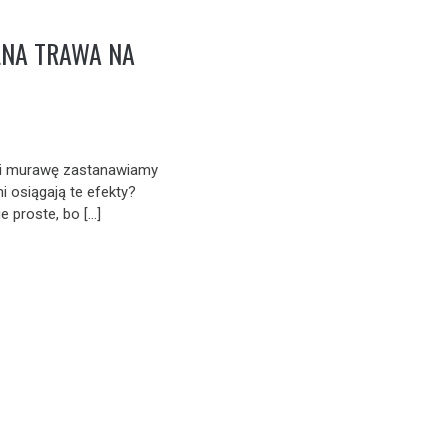
LNA TRAWA NA
zji murawę zastanawiamy
ni osiągają te efekty?
ie proste, bo […]