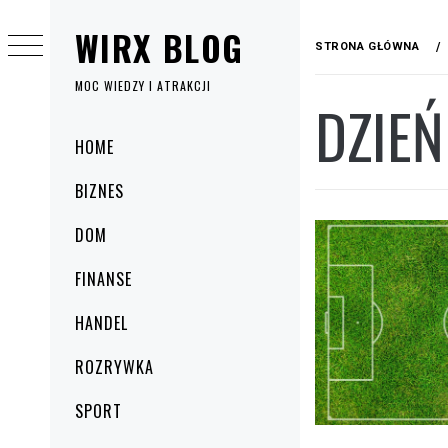
Przejdź
WIRX BLOG
do
STRONA GŁÓWNA
treści
MOC WIEDZY I ATRAKCJI
DZIEŃ
Menu
HOME
główne
BIZNES
DOM
FINANSE
HANDEL
ROZRYWKA
SPORT