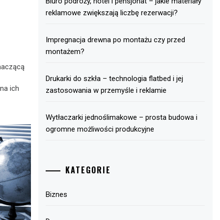
Biuro podróży, hotel i pensjonat – jakie materiały
reklamowe zwiększają liczbę rezerwacji?
Impregnacja drewna po montażu czy przed
montażem?
znaczącą
Drukarki do szkła – technologia flatbed i jej
na ich
zastosowania w przemyśle i reklamie
Wytłaczarki jednoślimakowe – prosta budowa i
ogromne możliwości produkcyjne
KATEGORIE
Biznes