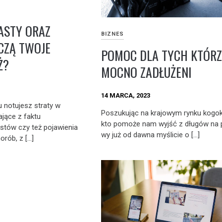
ASTY ORAZ
BIZNES
CZĄ TWOJE
POMOC DLA TYCH KTÓRZ
Ż?
MOCNO ZADŁUŻENI
14 MARCA, 2023
 notujesz straty w
Poszukując na krajowym rynku kogok
ające z faktu
kto pomoże nam wyjść z długów na 
tów czy też pojawienia
wy już od dawna myślicie o […]
orób, z […]