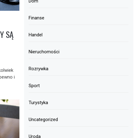
Dom
Finanse
Y SĄ
Handel
Nieruchomości
Rozrywka
olwiek
pewno i
Sport
Turystyka
Uncategorized
Uroda