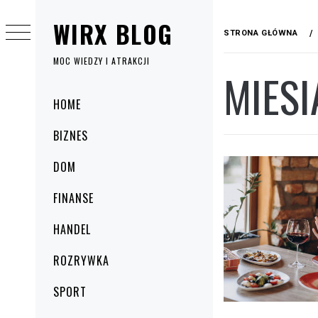
Przejdź
WIRX BLOG
do
STRONA GŁÓWNA
treści
MOC WIEDZY I ATRAKCJI
MIESI
Menu
HOME
główne
BIZNES
DOM
FINANSE
HANDEL
ROZRYWKA
SPORT