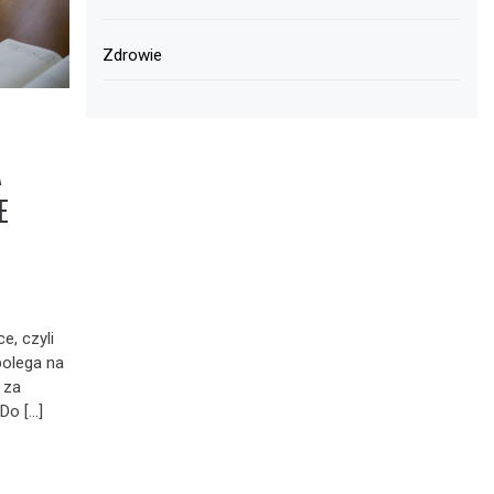
Zdrowie
A
E
e, czyli
polega na
 za
Do […]