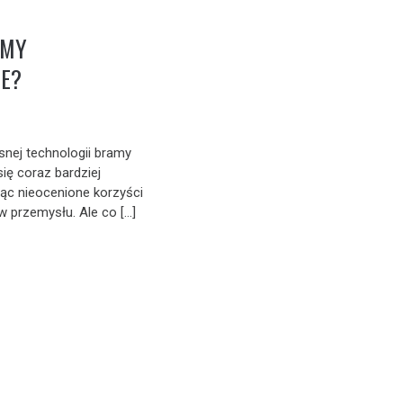
AMY
E?
nej technologii bramy
ię coraz bardziej
ąc nieocenione korzyści
w przemysłu. Ale co […]