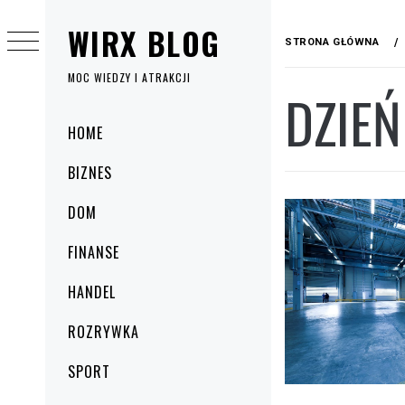
Przejdź
WIRX BLOG
do
STRONA GŁÓWNA
treści
MOC WIEDZY I ATRAKCJI
DZIEŃ
Menu
HOME
główne
BIZNES
DOM
FINANSE
HANDEL
ROZRYWKA
SPORT