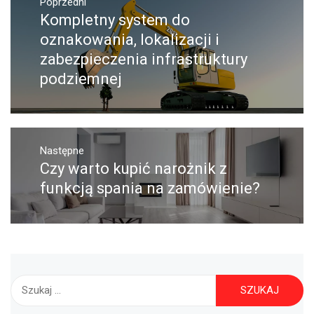
Nawigacja
Poprzedni
wpisu
Kompletny system do
Poprzedni
wpis:
oznakowania, lokalizacji i
zabezpieczenia infrastruktury
podziemnej
Następne
Czy warto kupić narożnik z
Następny
post:
funkcją spania na zamówienie?
Szukaj: