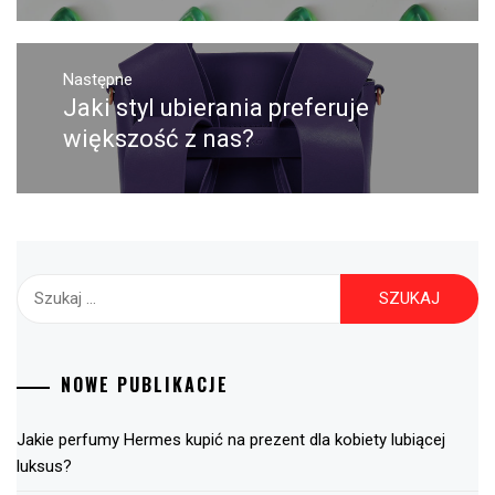
Następne
Jaki styl ubierania preferuje
Następny
post:
większość z nas?
Szukaj:
NOWE PUBLIKACJE
Jakie perfumy Hermes kupić na prezent dla kobiety lubiącej
luksus?