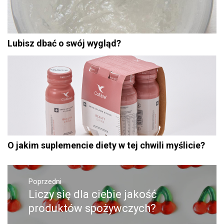
Lubisz dbać o swój wygląd?
O jakim suplemencie diety w tej chwili myślicie?
Nawigacja
Poprzedni
wpisu
Liczy się dla ciebie jakość
Poprzedni
wpis:
produktów spożywczych?