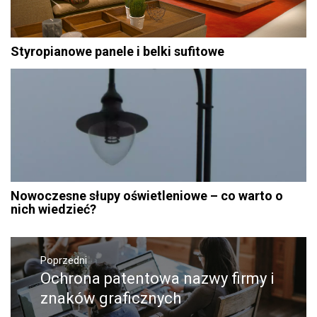
Styropianowe panele i belki sufitowe
Nowoczesne słupy oświetleniowe – co warto o
nich wiedzieć?
Nawigacja
Poprzedni
wpisu
Ochrona patentowa nazwy firmy i
Poprzedni
wpis:
znaków graficznych